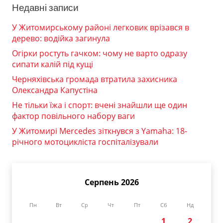
Недавні записи
У Житомирському районі легковик врізався в
дерево: водійка загинула
Огірки ростуть гачком: чому не варто одразу
сипати калій під кущі
Черняхівська громада втратила захисника
Олександра Капустіна
Не тільки їжа і спорт: вчені знайшли ще один
фактор повільного набору ваги
У Житомирі Mercedes зіткнувся з Yamaha: 18-
річного мотоцикліста госпіталізували
Серпень 2026
Пн
Вт
Ср
Чт
Пт
Сб
Нд
1
2