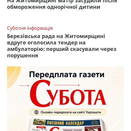
На Житомирщині матір засудили після
обмороження однорічної дитини
Суботня інформація
Березівська рада на Житомирщині
вдруге оголосила тендер на
амбулаторію: перший скасували через
порушення