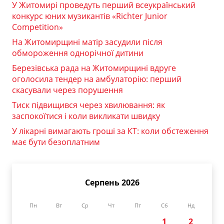
У Житомирі проведуть перший всеукраїнський
конкурс юних музикантів «Richter Junior
Competition»
На Житомирщині матір засудили після
обмороження однорічної дитини
Березівська рада на Житомирщині вдруге
оголосила тендер на амбулаторію: перший
скасували через порушення
Тиск підвищився через хвилювання: як
заспокоїтися і коли викликати швидку
У лікарні вимагають гроші за КТ: коли обстеження
має бути безоплатним
Серпень 2026
Пн
Вт
Ср
Чт
Пт
Сб
Нд
1
2