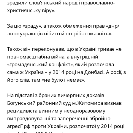
зрадили слов’янський народ і православно-
християнську віру».
За цю «зраду», а також обмеження прав «днр/
лнр» українців нібито й потрібно «казніть».
Також він переконував, що в Україні триває не
повномасштабна війна, а внутрішній
«громадянський конфлікт», який розпочала
сама ж Україна – у 2014 році на Донбасі. А росії, з
його слів, там «не було і немає».
На підставі зібраних вичерпних доказів
Богунський районний суд м.Житомира визнав
рецидивіста винним у неодноразовому
виправдовуванні та запереченні збройної
агресії рф проти України, розпочатої у 2014 році