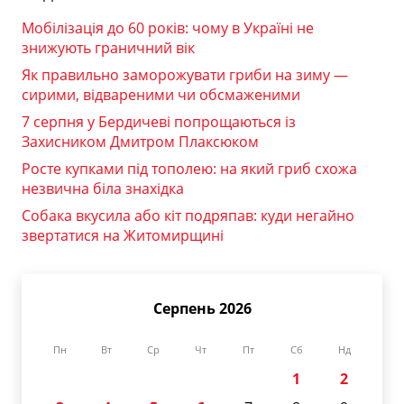
Мобілізація до 60 років: чому в Україні не
знижують граничний вік
Як правильно заморожувати гриби на зиму —
сирими, відвареними чи обсмаженими
7 серпня у Бердичеві попрощаються із
Захисником Дмитром Плаксюком
Росте купками під тополею: на який гриб схожа
незвична біла знахідка
Собака вкусила або кіт подряпав: куди негайно
звертатися на Житомирщині
Серпень 2026
Пн
Вт
Ср
Чт
Пт
Сб
Нд
1
2