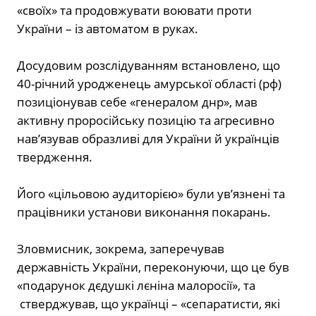
«своїх» та продовжувати воювати проти
України – із автоматом в руках.
Досудовим розслідуванням встановлено, що
40-річний уродженець амурської області (рф)
позиціонував себе «генералом днр», мав
активну проросійську позицію та агресивно
нав’язував образливі для України й українців
твердження.
Його «цільовою аудиторією» були ув’язнені та
працівники установи виконання покарань.
Зловмисник, зокрема, заперечував
державність України, переконуючи, що це був
«подарунок дєдушкі лєніна малоросії», та
стверджував, що українці – «сепаратисти, які