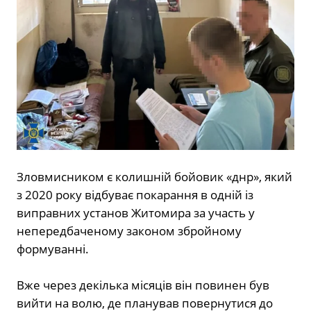
Зловмисником є колишній бойовик «днр», який
з 2020 року відбуває покарання в одній із
виправних установ Житомира за участь у
непередбаченому законом збройному
формуванні.
Вже через декілька місяців він повинен був
вийти на волю, де планував повернутися до