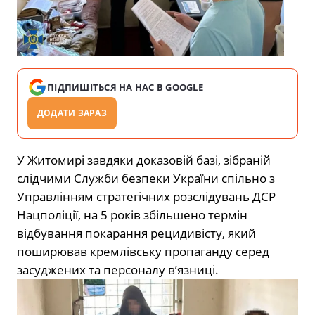
ПІДПИШІТЬСЯ НА НАС В GOOGLE
ДОДАТИ ЗАРАЗ
У Житомирі завдяки доказовій базі, зібраній
слідчими Служби безпеки України спільно з
Управлінням стратегічних розслідувань ДСР
Нацполіції, на 5 років збільшено термін
відбування покарання рецидивісту, який
поширював кремлівську пропаганду серед
засуджених та персоналу в’язниці.