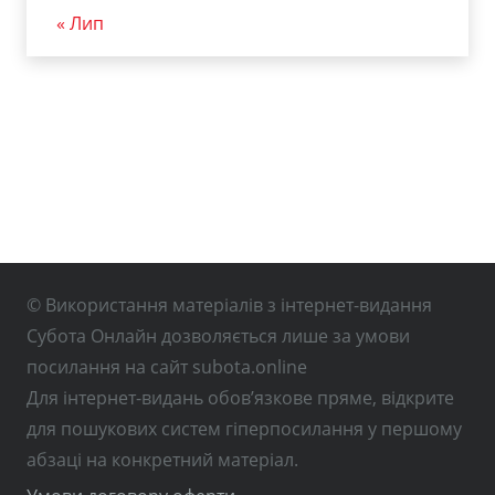
« Лип
© Використання матеріалів з інтернет-видання
Субота Онлайн дозволяється лише за умови
посилання на сайт subota.online
Для інтернет-видань обов’язкове пряме, відкрите
для пошукових систем гіперпосилання у першому
абзаці на конкретний матеріал.