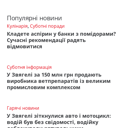
Популярні новини
Кулінарія
,
Суботні поради
Кладете аспірин у банки з помідорами?
Сучасні рекомендації радять
відмовитися
Суботня інформація
У Звягелі за 150 млн грн продають
виробника ветпрепаратів із великим
промисловим комплексом
Гарячі новини
У Звягелі зіткнулися авто і мотоцикл:
водій був без свідомості, водійку