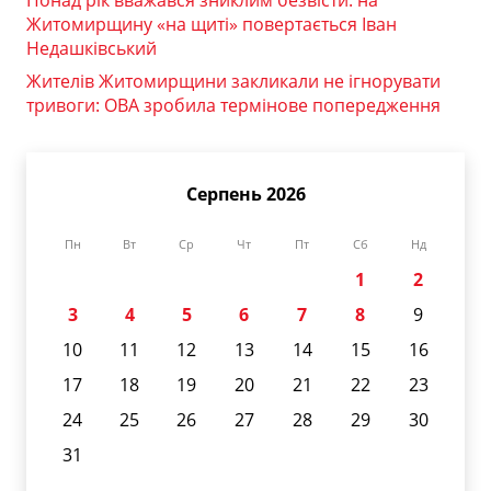
Житомирщину «на щиті» повертається Іван
Недашківський
Жителів Житомирщини закликали не ігнорувати
тривоги: ОВА зробила термінове попередження
Серпень 2026
Пн
Вт
Ср
Чт
Пт
Сб
Нд
1
2
3
4
5
6
7
8
9
10
11
12
13
14
15
16
17
18
19
20
21
22
23
24
25
26
27
28
29
30
31