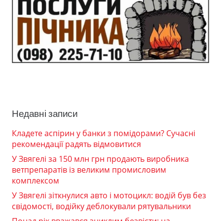
Недавні записи
Кладете аспірин у банки з помідорами? Сучасні
рекомендації радять відмовитися
У Звягелі за 150 млн грн продають виробника
ветпрепаратів із великим промисловим
комплексом
У Звягелі зіткнулися авто і мотоцикл: водій був без
свідомості, водійку деблокували рятувальники
Понад рік вважався зниклим безвісти: на