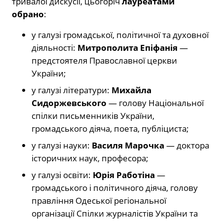
тривалої дискусії, цьогоріч
лауреатами
обрано
:
у галузі громадської, політичної та духовної
діяльності:
Митрополита Епіфанія
—
предстоятеля Православної церкви
України;
у галузі літератури:
Михайла
Сидоржевського
— голову Національної
спілки письменників України,
громадського діяча, поета, публіциста;
у галузі науки:
Василя Марочка
— доктора
історичних наук, професора;
у галузі освіти:
Юрія Работіна
—
громадського і політичного діяча, голову
правління Одеської регіональної
організації Спілки журналістів України та