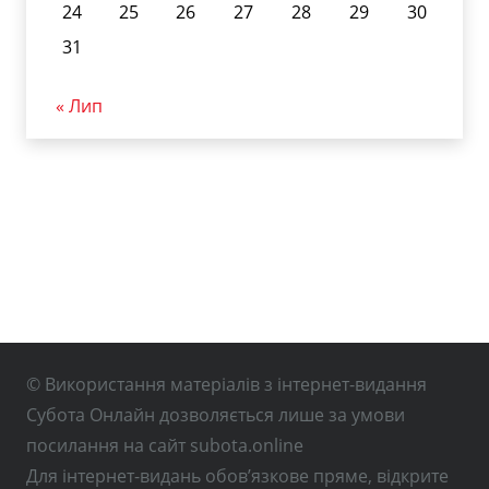
24
25
26
27
28
29
30
31
« Лип
© Використання матеріалів з інтернет-видання
Субота Онлайн дозволяється лише за умови
посилання на сайт subota.online
Для інтернет-видань обов’язкове пряме, відкрите