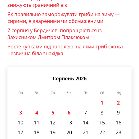
знижують граничний вік
Як правильно заморожувати гриби на зиму —
сирими, відвареними чи обсмаженими
7 серпня у Бердичеві попрощаються із
Захисником Дмитром Плаксюком
Росте купками під тополею: на який гриб схожа
незвична біла знахідка
Серпень 2026
Пн
Вт
Ср
Чт
Пт
Сб
Нд
1
2
3
4
5
6
7
8
9
10
11
12
13
14
15
16
17
18
19
20
21
22
23