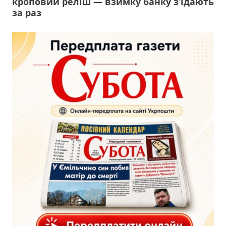
кроповий реліш — взимку банку з’їдають
за раз