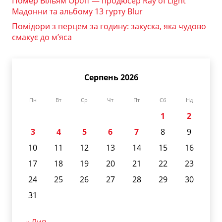
Помер Вільям Орбіт — продюсер Ray of Light
Мадонни та альбому 13 гурту Blur
Помідори з перцем за годину: закуска, яка чудово
смакує до м’яса
Серпень 2026
Пн
Вт
Ср
Чт
Пт
Сб
Нд
1
2
3
4
5
6
7
8
9
10
11
12
13
14
15
16
17
18
19
20
21
22
23
24
25
26
27
28
29
30
31