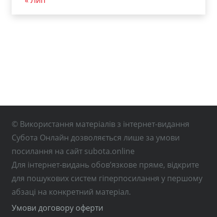
« Лип
© Використання матеріалів з інтернет-видання
Субота Онлайн дозволяється лише за умови
посилання на сайт subota.online
Для інтернет-видань обов’язкове пряме, відкрите
для пошукових систем гіперпосилання у першому
абзаці на конкретний матеріал.
Умови договору оферти