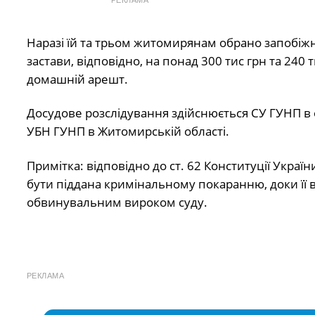
Наразі їй та трьом житомирянам обрано запобіжн
застави, відповідно, на понад 300 тис грн та 240
домашній арешт.
Досудове розслідування здійснюється СУ ГУНП в о
УБН ГУНП в Житомирській області.
Примітка: відповідно до ст. 62 Конституції Укра
бути піддана кримінальному покаранню, доки її 
обвинувальним вироком суду.
РЕКЛАМА