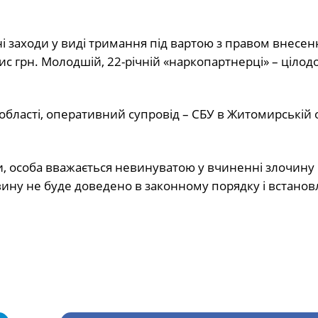
і заходи у виді тримання під вартою з правом внесен
 тис грн. Молодшій, 22-річній «наркопартнерці» – ціло
бласті, оперативний супровід – СБУ в Житомирській о
їни, особа вважається невинуватою у вчиненні злочину
вину не буде доведено в законному порядку і встано