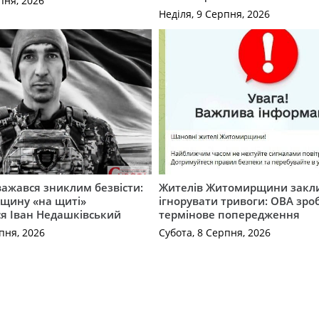
пня, 2026
Неділя, 9 Серпня, 2026
важався зниклим безвісти:
Жителів Житомирщини закл
щину «на щиті»
ігнорувати тривоги: ОВА зро
ся Іван Недашківський
термінове попередження
пня, 2026
Субота, 8 Серпня, 2026