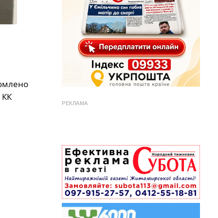
домлено
 КК
РЕКЛАМА