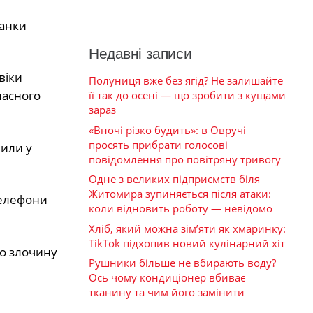
канки
Недавні записи
віки
Полуниця вже без ягід? Не залишайте
ласного
її так до осені — що зробити з кущами
зараз
«Вночі різко будить»: в Овручі
просять прибрати голосові
чили у
повідомлення про повітряну тривогу
Одне з великих підприємств біля
Житомира зупиняється після атаки:
телефони
коли відновить роботу — невідомо
Хліб, який можна зім’яти як хмаринку:
TikTok підхопив новий кулінарний хіт
го злочину
Рушники більше не вбирають воду?
Ось чому кондиціонер вбиває
тканину та чим його замінити