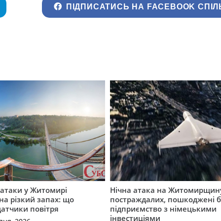
ПІДПИСАТИСЬ НА FACEBOOK СПІЛ
ї атаки у Житомирі
Нічна атака на Житомирщину
на різкий запах: що
постраждалих, пошкоджені б
датчики повітря
підприємство з німецькими
інвестиціями