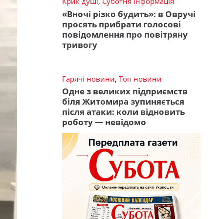
Крик душі
,
Суботня інформація
«Вночі різко будить»: в Овручі
просять прибрати голосові
повідомлення про повітряну
тривогу
Гарячі новини
,
Топ новини
Одне з великих підприємств
біля Житомира зупиняється
після атаки: коли відновить
роботу — невідомо