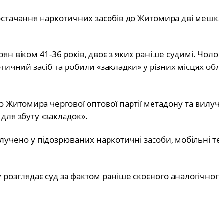
остачання наркотичних засобів до Житомира дві меш
 віком 41-36 років, двоє з яких раніше судимі. Чоло
чний засіб та робили «закладки» у різних місцях об
Житомира чергової оптової партії метадону та вилу
для збуту «закладок».
лучено у підозрюваних наркотичні засоби, мобільні 
 розглядає суд за фактом раніше скоєного аналогічно