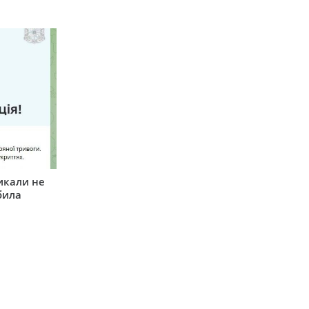
икали не
била