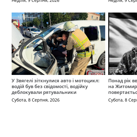
Неділя, 9 Серпня, 2026
Неділя, 9 Сер
У Звягелі зіткнулися авто і мотоцикл:
Понад рік в
водій був без свідомості, водійку
на Житомир
деблокували рятувальники
повертаєть
Субота, 8 Серпня, 2026
Субота, 8 Сер