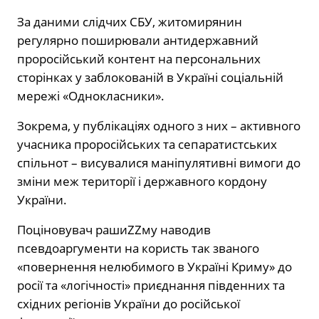
За даними слідчих СБУ, житомирянин
регулярно поширювали антидержавний
проросійський контент на персональних
сторінках у заблокованій в Україні соціальній
мережі «Однокласники».
Зокрема, у публікаціях одного з них – активного
учасника проросійських та сепаратистських
спільнот – висувалися маніпулятивні вимоги до
зміни меж території і державного кордону
України.
Поціновувач рашиZZму наводив
псевдоаргументи на користь так званого
«повернення нелюбимого в Україні Криму» до
росії та «логічності» приєднання південних та
східних регіонів України до російської