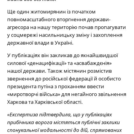
Ще один житомирянин із початком
повномасштабного вторгнення держави-
агресора на нашу територію почав пропагувати
у соцмережі насильницьку зміну і захоплення
державної влади в Україні.
У публікаціях він закликав до якнайшвидшої
силової «денацифікації» та «асвабаждєнія»
нашої держави. Також містянин розмістив
звернення до російської федерації й особисто
президента путіна з проханням ввести
«миротворчі війська» для негайного звільнення
Харкова та Харківської області.
«Експертиза підтвердила, що у публікаціях
прибічника ворога містяться публічні заклики
спонукальної модальності до дій, спрямованих