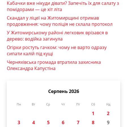
Кабачки вже нікуди дівати? Запечіть їх для салату з
помідорами — це хіт літа
Скандал у ліцеї на Житомирщині отримав
продовження: чому поліція не склала протокол
У Житомирському районі легковик врізався в
дерево: водійка загинула
Огірки ростуть гачком: чому не варто одразу
сипати калій під кущі
Черняхівська громада втратила захисника
Олександра Капустіна
Серпень 2026
Пн
Вт
Ср
Чт
Пт
Сб
Нд
1
2
3
4
5
6
7
8
9