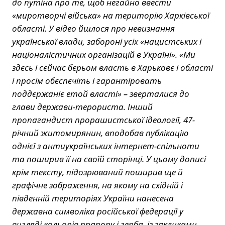
до путіна про те, щоб негайно ввести
«миротворчі війська» на територію Харківської
області. У відео йшлося про невизнання
української влади, забороні усіх «нацистських і
націоналістичних організацій в Україні». «Ми
здєсь і сєйчас бєрьом власть в Харьковє і області
і просім обєспєчіть і гарантіровать
поддєржаніє етой власті» – зверталися до
глави держави-терориста. Інший
пропагандист прорашистської ідеології, 47-
річний житомирянин, вподобав публікацію
однієї з антиукраїнських інтернет-спільноти
та поширив її на своїй сторінці. У цьому дописі
крім тексту, підозрюваний поширив ще й
графічне зображення, на якому на східній і
південній територіях України нанесена
державна символіка російської федерації у
вигляді кольорів прапору і герба, із закликами