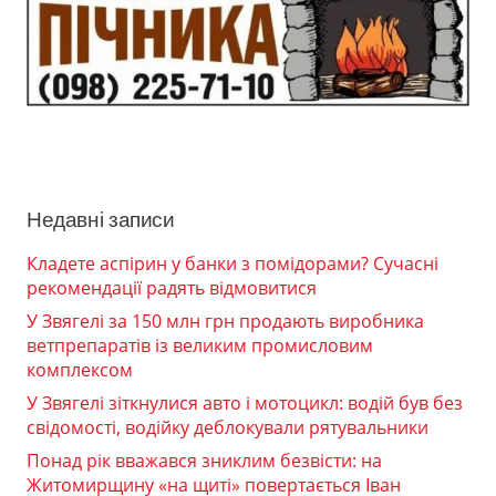
Недавні записи
Кладете аспірин у банки з помідорами? Сучасні
рекомендації радять відмовитися
У Звягелі за 150 млн грн продають виробника
ветпрепаратів із великим промисловим
комплексом
У Звягелі зіткнулися авто і мотоцикл: водій був без
свідомості, водійку деблокували рятувальники
Понад рік вважався зниклим безвісти: на
Житомирщину «на щиті» повертається Іван