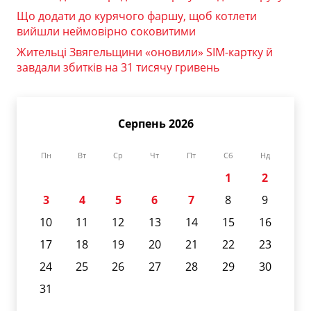
Що додати до курячого фаршу, щоб котлети
вийшли неймовірно соковитими
Жительці Звягельщини «оновили» SIM-картку й
завдали збитків на 31 тисячу гривень
Серпень 2026
Пн
Вт
Ср
Чт
Пт
Сб
Нд
1
2
3
4
5
6
7
8
9
10
11
12
13
14
15
16
17
18
19
20
21
22
23
24
25
26
27
28
29
30
31