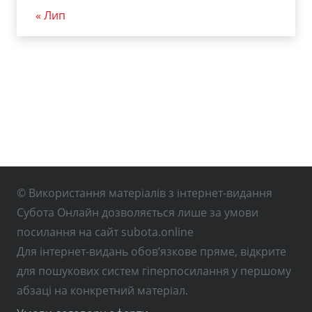
« Лип
© Використання матеріалів з інтернет-видання
Субота Онлайн дозволяється лише за умови
посилання на сайт subota.online
Для інтернет-видань обов’язкове пряме, відкрите
для пошукових систем гіперпосилання у першому
абзаці на конкретний матеріал.