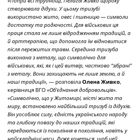
«Попри всі труднощі, Пелагія Живко щороку
створювала дідухи. У цьому тризубі
використано жито, овес і пшеницю — символи
достатку та родючості. Для військових ця
праця стала не лише відродженням традицій, а
й арттерапією, що допомогла їм відновитися
після пережитих травм. Середина тризуба
виконана з металу, що символічно для
військових, які, як і цей витвір, частково “зібрані”
з металу. Вони захищають не лише землю, а й
наші традиції»,
— розповіла
Олена Живко
,
керівниця ВГО
«Об’єднання добровольців».
«Символічно, що у Житомирі, місті жита та
миру, встановлено найбільший тризуб із дідухів.
Він уособлює силу, єдність українського народу
та глибоку повагу до наших традицій, які
передаються із покоління в покоління, навіть у
найскладніші часи. Дуже хочеться, щоб цей