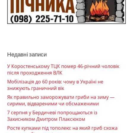
Недавні записи
У Коростенському ТЦК помер 46-річний чоловік
після проходження ВЛК
Мобілізація до 60 років: чому в Україні не
знижують граничний вік
Як правильно заморожувати гриби на зиму —
сирими, відвареними чи обсмаженими
7 серпня у Бердичеві попрощаються із
Захисником Дмитром Плаксюком
Росте купками під тополею: на який гриб схожа