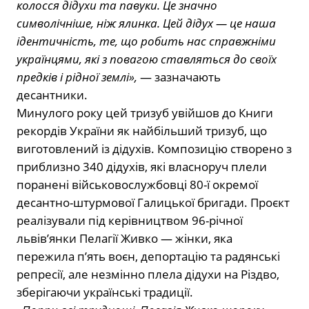
колосся дідухи та павуки. Це значно
символічніше, ніж ялинка. Цей дідух — це наша
ідентичність, те, що робить нас справжніми
українцями, які з повагою ставляться до своїх
предків і рідної землі»,
— зазначають
десантники.
Минулого року цей тризуб увійшов до Книги
рекордів України як найбільший тризуб, що
виготовлений із дідухів. Композицію створено з
приблизно 340 дідухів, які власноруч плели
поранені військовослужбовці 80-ї окремої
десантно-штурмової Галицької бригади. Проєкт
реалізували під керівництвом 96-річної
львів’янки Пелагії Живко — жінки, яка
пережила п’ять воєн, депортацію та радянські
репресії, але незмінно плела дідухи на Різдво,
зберігаючи українські традиції.