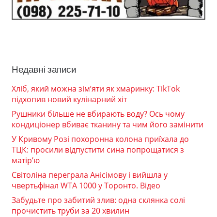
Недавні записи
Хліб, який можна зім’яти як хмаринку: TikTok
підхопив новий кулінарний хіт
Рушники більше не вбирають воду? Ось чому
кондиціонер вбиває тканину та чим його замінити
У Кривому Розі похоронна колона приїхала до
ТЦК: просили відпустити сина попрощатися з
матір’ю
Світоліна переграла Анісімову і вийшла у
чвертьфінал WTA 1000 у Торонто. Відео
Забудьте про забитий злив: одна склянка солі
прочистить труби за 20 хвилин