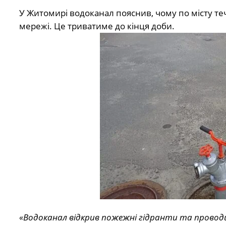
У Житомирі водоканал пояснив, чому по місту те
мережі. Це триватиме до кінця доби.
«Водоканал відкрив пожежні гідранти та проводи