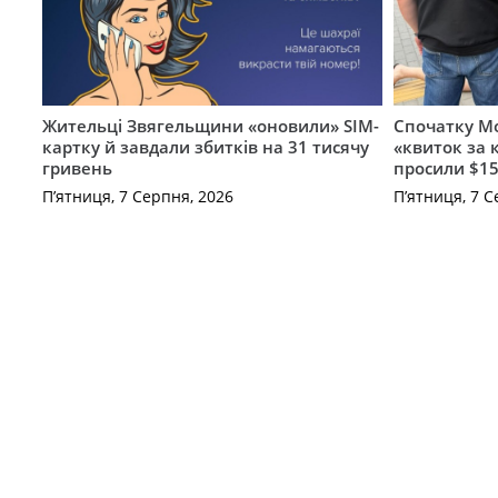
Жительці Звягельщини «оновили» SIM-
Спочатку Мо
картку й завдали збитків на 31 тисячу
«квиток за 
гривень
просили $15
П’ятниця, 7 Серпня, 2026
П’ятниця, 7 С