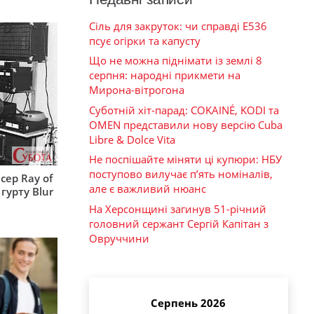
Сіль для закруток: чи справді Е536
псує огірки та капусту
Що не можна піднімати із землі 8
серпня: народні прикмети на
Мирона-вітрогона
Суботній хіт-парад: COKAINÉ, KODI та
OMEN представили нову версію Cuba
Libre & Dolce Vita
Не поспішайте міняти ці купюри: НБУ
поступово вилучає п’ять номіналів,
сер Ray of
але є важливий нюанс
гурту Blur
На Херсонщині загинув 51-річний
головний сержант Сергій Капітан з
Овруччини
Серпень 2026