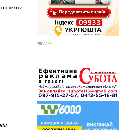
и промити
РЕКЛАМА
оди