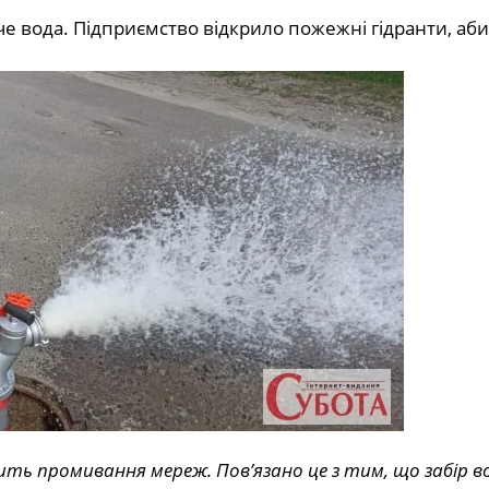
че вода. Підприємство відкрило пожежні гідранти, аб
ть промивання мереж. Повʼязано це з тим, що забір в