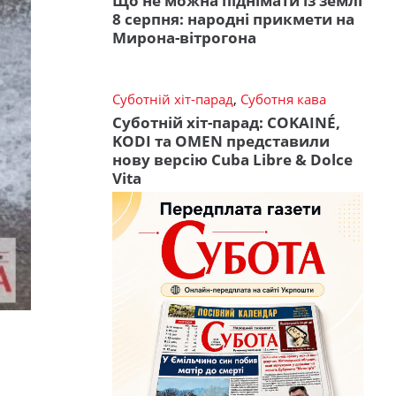
Що не можна піднімати із землі
8 серпня: народні прикмети на
Мирона-вітрогона
Суботній хіт-парад
,
Суботня кава
Суботній хіт-парад: COKAINÉ,
KODI та OMEN представили
нову версію Cuba Libre & Dolce
Vita