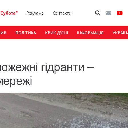
“Субота”
Реклама
Контакти
ЗИВ
ПОЛІТИКА
КРИК ДУШІ
ІНФОРМАЦІЯ
УКРАЇН
ожежні гідранти –
мережі