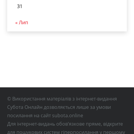
31
« Лип
© Використання матеріалів з інтернет-видання
Субота Онлайн дозволяється лише за умови
посилання на сайт subota.online
Для інтернет-видань обов’язкове пряме, відкрите
для пошукових систем гіперпосилання у першому