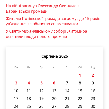
На війні загинув Олександр Окончик із
Баранівської громади
Жителю Потіївської громади загрожує до 15 років
ув’язнення за вбивство співмешканки
У Свято-Михайлівському соборі Житомира
освятили плоди нового врожаю
Серпень 2026
Пн
Вт
Ср
Чт
Пт
Сб
Нд
1
2
3
4
5
6
7
8
9
10
11
12
13
14
15
16
17
18
19
20
21
22
23
24
25
26
27
28
29
30