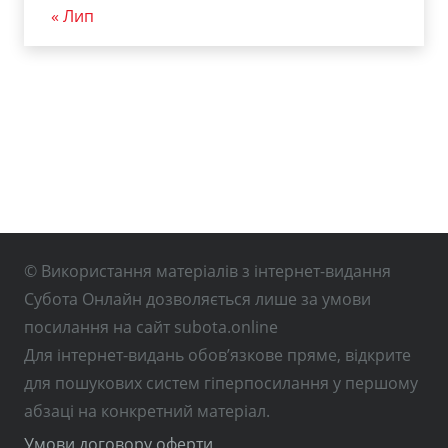
« Лип
© Використання матеріалів з інтернет-видання
Субота Онлайн дозволяється лише за умови
посилання на сайт subota.online
Для інтернет-видань обов’язкове пряме, відкрите
для пошукових систем гіперпосилання у першому
абзаці на конкретний матеріал.
Умови договору оферти