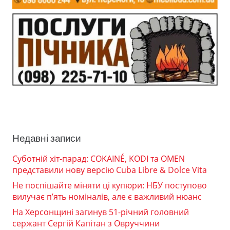
Недавні записи
Суботній хіт-парад: COKAINÉ, KODI та OMEN
представили нову версію Cuba Libre & Dolce Vita
Не поспішайте міняти ці купюри: НБУ поступово
вилучає п’ять номіналів, але є важливий нюанс
На Херсонщині загинув 51-річний головний
сержант Сергій Капітан з Овруччини