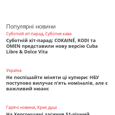
Популярні новини
Суботній хіт-парад
,
Суботня кава
Суботній хіт-парад: COKAINÉ, KODI та
OMEN представили нову версію Cuba
Libre & Dolce Vita
Україна
Не поспішайте міняти ці купюри: НБУ
поступово вилучає п’ять номіналів, але є
важливий нюанс
Гарячі новини
,
Крик душі
На Херсонщині загинув 51-річний