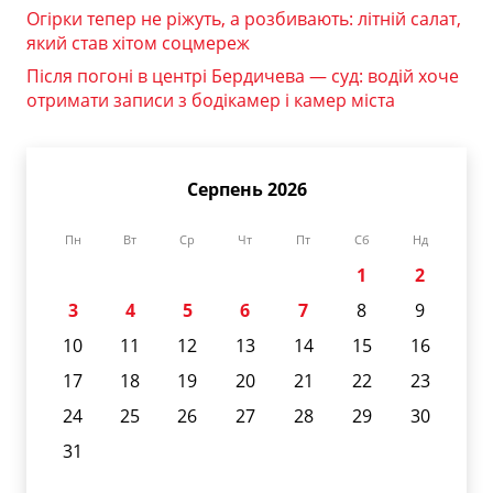
Огірки тепер не ріжуть, а розбивають: літній салат,
який став хітом соцмереж
Після погоні в центрі Бердичева — суд: водій хоче
отримати записи з бодікамер і камер міста
Серпень 2026
Пн
Вт
Ср
Чт
Пт
Сб
Нд
1
2
3
4
5
6
7
8
9
10
11
12
13
14
15
16
17
18
19
20
21
22
23
24
25
26
27
28
29
30
31