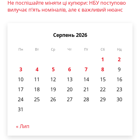
Не поспішайте міняти ці купюри: НБУ поступово
вилучає п’ять номіналів, але є важливий нюанс
Серпень 2026
Пн
Вт
Ср
Чт
Пт
Сб
Нд
1
2
3
4
5
6
7
8
9
10
11
12
13
14
15
16
17
18
19
20
21
22
23
24
25
26
27
28
29
30
31
« Лип