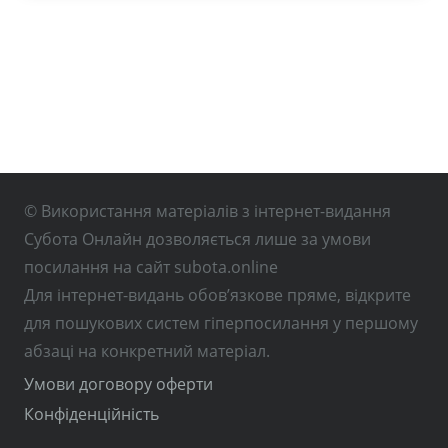
© Використання матеріалів з інтернет-видання
Субота Онлайн дозволяється лише за умови
посилання на сайт subota.online
Для інтернет-видань обов’язкове пряме, відкрите
для пошукових систем гіперпосилання у першому
абзаці на конкретний матеріал.
Умови договору оферти
Конфіденційність