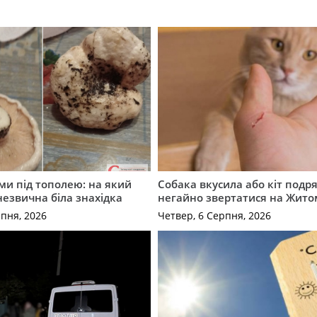
ми під тополею: на який
Собака вкусила або кіт подр
незвична біла знахідка
негайно звертатися на Жит
рпня, 2026
Четвер, 6 Серпня, 2026