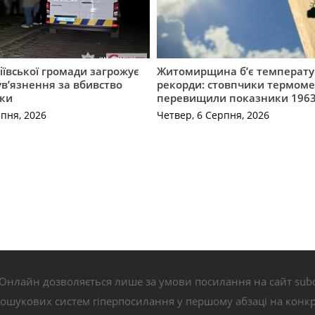
ївської громади загрожує
Житомирщина б’є температу
 ув’язнення за вбивство
рекорди: стовпчики термоме
ки
перевищили показники 1963
рпня, 2026
Четвер, 6 Серпня, 2026
Онлайн дозволяється лише за умови посилання на сайт subo
пошукових систем гіперпосилання у першому абзаці на конк