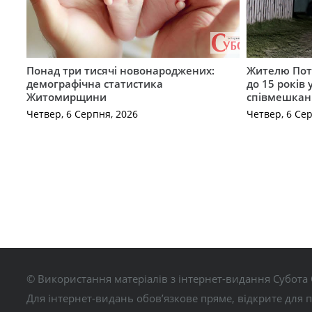
Понад три тисячі новонароджених:
Жителю Поті
демографічна статистика
до 15 років
Житомирщини
співмешкан
Четвер, 6 Серпня, 2026
Четвер, 6 Се
© Використання матеріалів з інтернет-видання Субота 
Для інтернет-видань обов’язкове пряме, відкрите для 