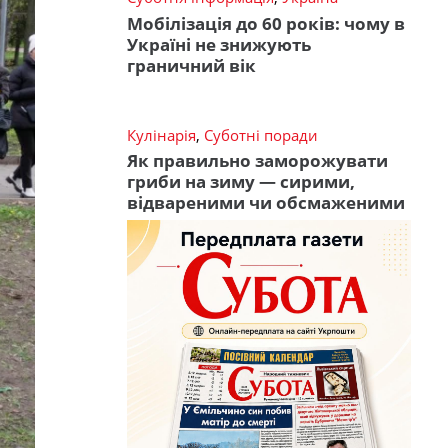
Мобілізація до 60 років: чому в
Україні не знижують
граничний вік
Кулінарія
,
Суботні поради
Як правильно заморожувати
гриби на зиму — сирими,
відвареними чи обсмаженими