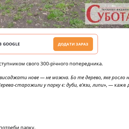
В GOOGLE
ДОДАТИ ЗАРАЗ
аступником свого 300-річного попередника.
о, висаджати нове — не можна. Бо те дерево, яке росло 
ерева-старожили у парку є: дуби, в’язи, липи
», — каже
потреби парку.