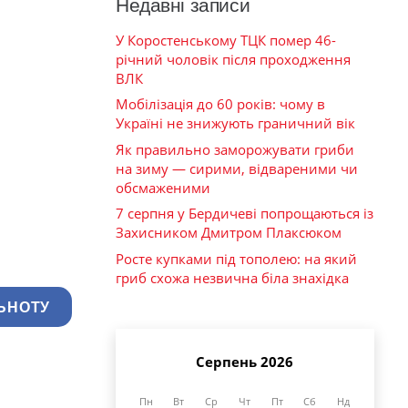
Недавні записи
У Коростенському ТЦК помер 46-
річний чоловік після проходження
ВЛК
Мобілізація до 60 років: чому в
Україні не знижують граничний вік
Як правильно заморожувати гриби
на зиму — сирими, відвареними чи
обсмаженими
7 серпня у Бердичеві попрощаються із
Захисником Дмитром Плаксюком
Росте купками під тополею: на який
гриб схожа незвична біла знахідка
ЬНОТУ
Серпень 2026
Пн
Вт
Ср
Чт
Пт
Сб
Нд