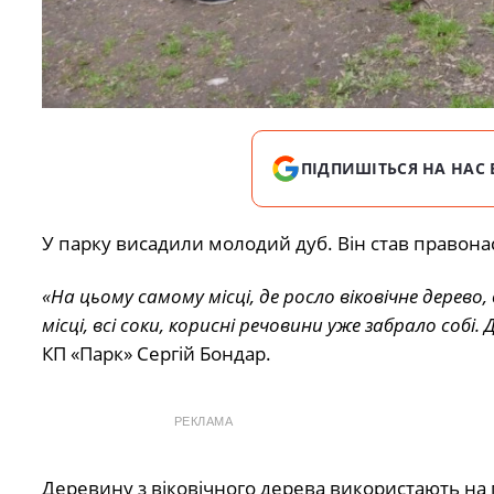
ПІДПИШІТЬСЯ НА НАС 
У парку висадили молодий дуб. Він став правон
«На цьому самому місці, де росло віковічне дерев
місці, всі соки, корисні речовини уже забрало собі.
Д
КП «Парк» Сергій Бондар.
РЕКЛАМА
Деревину з віковічного дерева використають на 