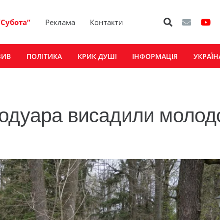
“Субота”
Реклама
Контакти
ЗИВ
ПОЛІТИКА
КРИК ДУШІ
ІНФОРМАЦІЯ
УКРАЇН
Шодуара висадили молод