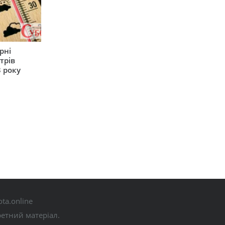
рні
трів
 року
ta.online
ретний матеріал.