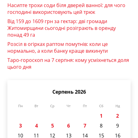
Насипте трохи соди біля дверей ванної: для чого
господині використовують цей трюк
Від 159 до 1609 грн за гектар: дві громади
Житомирщини сьогодні розіграють в оренду
понад 49 га
Розсіл в огірках раптом помутнів: коли це
нормально, а коли банку краще викинути
Таро-гороскоп на 7 серпня: кому усміхнеться доля
цього дня
Серпень 2026
Пн
Вт
Ср
Чт
Пт
Сб
Нд
1
2
3
4
5
6
7
8
9
10
11
12
13
14
15
16