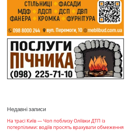
Недавні записи
На трасі Київ — Чоп поблизу Оліївки ДТП із
потерпілими: водіїв просять врахувати обмеження