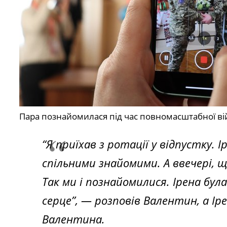
Пара познайомилася під час повномасштабної вій
“Я приїхав з ротації у відпустку. 
спільними знайомими. А ввечері, що
Так ми і познайомилися. Ірена бул
серце”, — розповів Валентин, а Ір
Валентина.