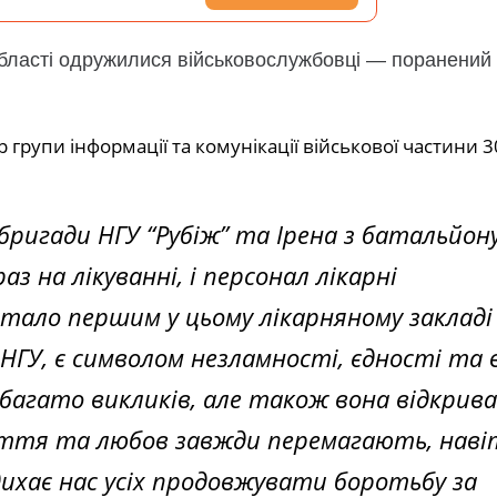
 області одружилися військовослужбовці — поранений 
 групи інформації та комунікації військової частини 
бригади НГУ “Рубіж” та Ірена з батальйон
аз на лікуванні, і персонал лікарні
 стало першим у цьому лікарняному закладі 
 НГУ, є символом незламності, єдності та 
багато викликів, але також вона відкрива
Життя та любов завжди перемагають, наві
ихає нас усіх продовжувати боротьбу за