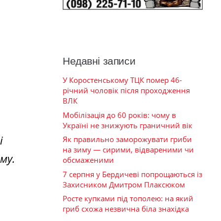
Недавні записи
У Коростенському ТЦК помер 46-
річний чоловік після проходження
ВЛК
Мобілізація до 60 років: чому в
Україні не знижують граничний вік
і
Як правильно заморожувати гриби
на зиму — сирими, відвареними чи
му.
обсмаженими
7 серпня у Бердичеві попрощаються із
Захисником Дмитром Плаксюком
Росте купками під тополею: на який
гриб схожа незвична біла знахідка