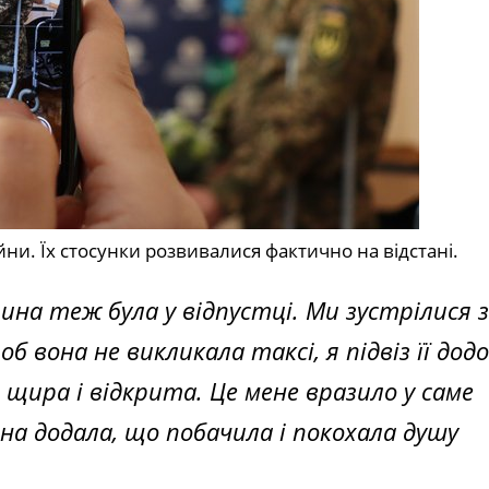
ни. Їх стосунки розвивалися фактично на відстані.
Ірина теж була у відпустці. Ми зустрілися з
б вона не викликала таксі, я підвіз її додо
а щира і відкрита. Це мене вразило у саме
ена додала, що побачила і покохала душу