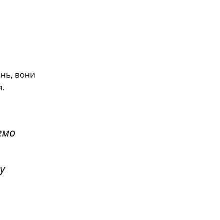
ань, вони
я.
емо
у