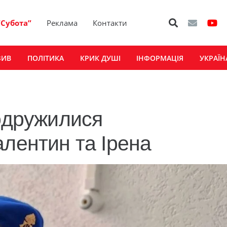
“Субота”
Реклама
Контакти
ЗИВ
ПОЛІТИКА
КРИК ДУШІ
ІНФОРМАЦІЯ
УКРАЇН
 одружилися
алентин та Ірена