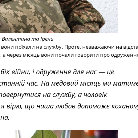
я Валентина та Ірени
 вони поїхали на службу. Проте, незважаючи на відст
и, а через місяць вони почали говорити про одруженн
ік війни, і одруження для нас — це
останній час. На медовий місяць ми матим
 повернутися на службу, а чоловік
я вірю, що наша любов допоможе коханом
на.