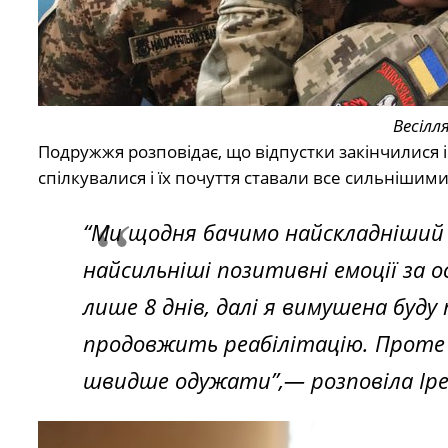
Весілл
Подружжя розповідає, що відпустки закінчилися і
спілкувалися і їх почуття ставали все сильнішим
“Ми щодня бачимо найскладніший б
найсильніші позитивні емоції за 
лише 8 днів, далі я вимушена буду
продовжить реабілітацію. Проте 
швидше одужати”,— розповіла Іре