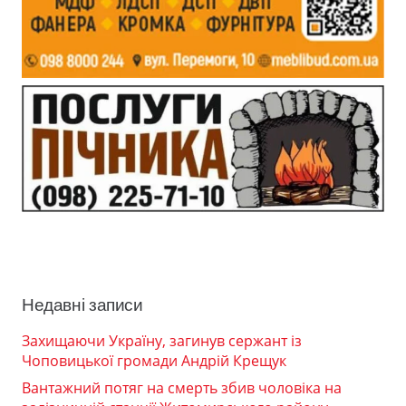
Недавні записи
Захищаючи Україну, загинув сержант із
Чоповицької громади Андрій Крещук
Вантажний потяг на смерть збив чоловіка на