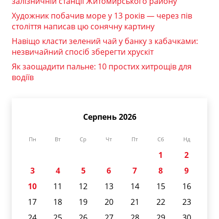
залізничній станції Житомирського району
Художник побачив море у 13 років — через пів
століття написав цю сонячну картину
Навіщо класти зелений чай у банку з кабачками:
незвичайний спосіб зберегти хрускіт
Як заощадити пальне: 10 простих хитрощів для
водіїв
Серпень 2026
Пн
Вт
Ср
Чт
Пт
Сб
Нд
1
2
3
4
5
6
7
8
9
10
11
12
13
14
15
16
17
18
19
20
21
22
23
24
25
26
27
28
29
30