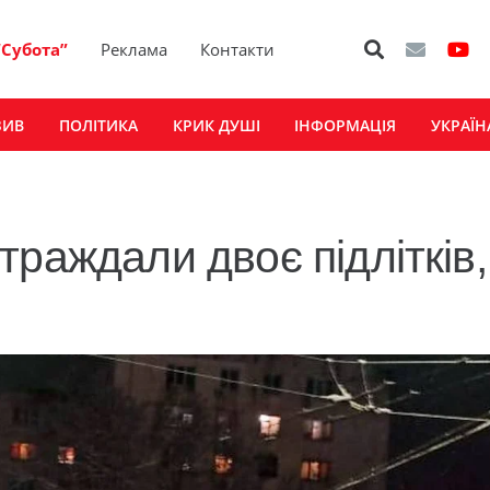
“Субота”
Реклама
Контакти
ЗИВ
ПОЛІТИКА
КРИК ДУШІ
ІНФОРМАЦІЯ
УКРАЇН
раждали двоє підлітків,