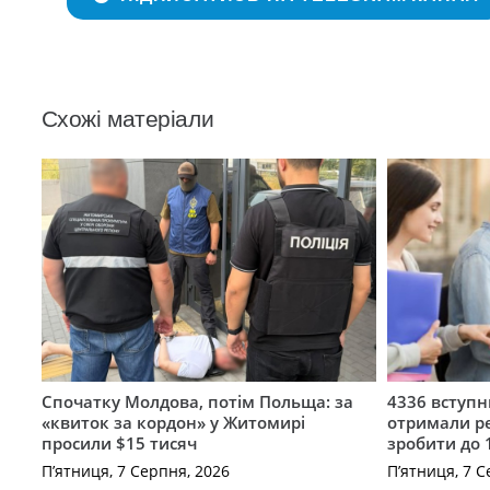
Схожі матеріали
Спочатку Молдова, потім Польща: за
4336 вступ
«квиток за кордон» у Житомирі
отримали ре
просили $15 тисяч
зробити до 
П’ятниця, 7 Серпня, 2026
П’ятниця, 7 С