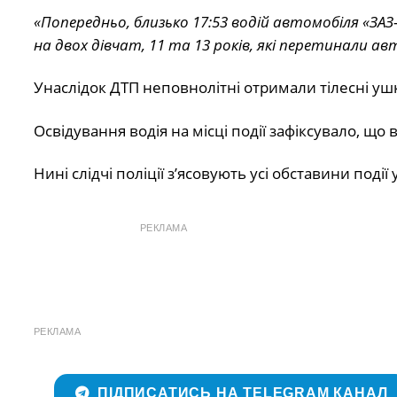
«Попередньо, близько 17:53 водій автомобіля «ЗАЗ
на двох дівчат, 11 та 13 років, які перетинали а
Унаслідок ДТП неповнолітні отримали тілесні уш
Освідування водія на місці події зафіксувало, що 
Нині слідчі поліції з’ясовують усі обставини под
РЕКЛАМА
РЕКЛАМА
ПІДПИСАТИСЬ НА TELEGRAM КАНАЛ