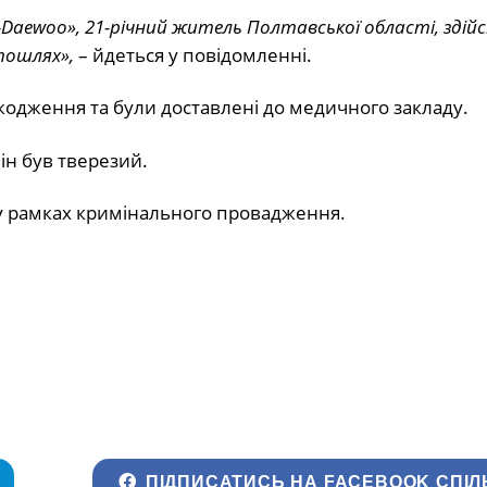
-Daewoo», 21-річний житель Полтавської області, здійс
втошлях»,
– йдеться у повідомленні.
кодження та були доставлені до медичного закладу.
він був тверезий.
ії у рамках кримінального провадження.
ПІДПИСАТИСЬ НА FACEBOOK СПІЛ