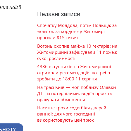
нив наїзд
Недавні записи
Спочатку Молдова, потім Польща: за
«квиток за кордон» у Житомирі
просили $15 тисяч
Вогонь охопив майже 10 гектарів: на
Житомирщині зафіксували 11 пожеж
сухої рослинності
4336 вступників на Житомирщині
отримали рекомендації: що треба
зробити до 18:00 11 серпня
На трасі Київ — Чоп поблизу Оліївки
ДТП із потерпілими: водіїв просять
врахувати обмеження
Насипте трохи соди біля дверей
ванної: для чого господині
використовують цей трюк
ЬНОТУ