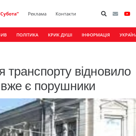
“Субота”
Реклама
Контакти
ЗИВ
ПОЛІТИКА
КРИК ДУШІ
ІНФОРМАЦІЯ
УКРАЇН
я транспорту відновило
 вже є порушники