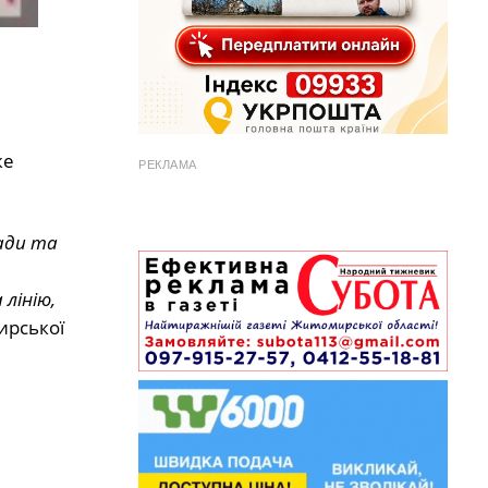
же
РЕКЛАМА
ади та
лінію,
ирської