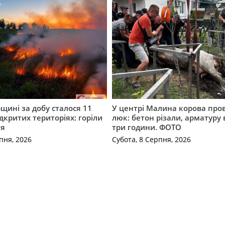
ині за добу сталося 11
У центрі Малина корова про
дкритих територіях: горіли
люк: бетон різали, арматуру
тя
три години. ФОТО
пня, 2026
Субота, 8 Серпня, 2026