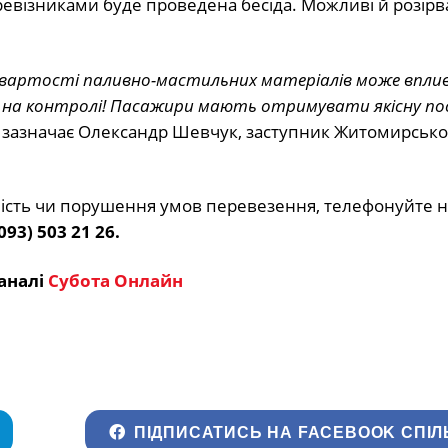
евізниками буде проведена бесіда. Можливі й розір
 вартості паливно-мастильних матеріалів може впли
це на контролі! Пасажири мають отримувати якісну пос
 зазначає Олександр Шевчук, заступник Житомирсько
ність чи порушення умов перевезення, телефонуйте н
(093) 503 21 26.
аналі
Субота Онлайн
ПІДПИСАТИСЬ НА FACEBOOK СПІЛ