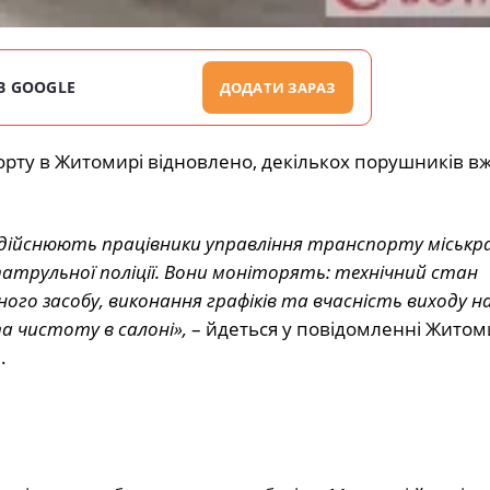
В GOOGLE
ДОДАТИ ЗАРАЗ
орту в Житомирі відновлено, декількох порушників в
здійснюють працівники управління транспорту міськр
патрульної поліції. Вони моніторять: технічний стан
го засобу, виконання графіків та вчасність виходу на 
а чистоту в салоні»,
– йдеться у повідомленні Житом
.