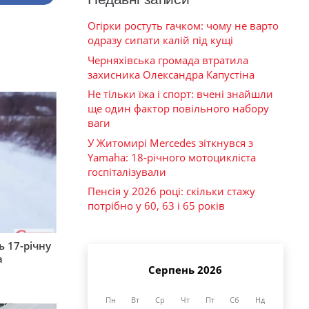
Огірки ростуть гачком: чому не варто
одразу сипати калій під кущі
Черняхівська громада втратила
захисника Олександра Капустіна
Не тільки їжа і спорт: вчені знайшли
ще один фактор повільного набору
ваги
У Житомирі Mercedes зіткнувся з
Yamaha: 18-річного мотоцикліста
госпіталізували
Пенсія у 2026 році: скільки стажу
потрібно у 60, 63 і 65 років
 17-річну
а
Серпень 2026
Пн
Вт
Ср
Чт
Пт
Сб
Нд