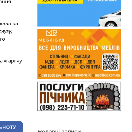
вання
вати на
лугу,
го
а «гарячу
ЬНОТУ
Недавні записи