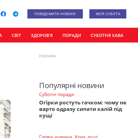
ПОВІДОМИТИ НОВИНУ
МОЯ СУБОТА
А
СВІТ
ЗДОРОВ’Я
ПОРАДИ
СУБОТНЯ КАВА
РЕКЛАМА
Популярні новини
Суботні поради
Огірки ростуть гачком: чому не
варто одразу сипати калій під
кущі
Гарячі новини
,
Крик душі