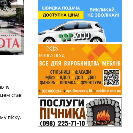
ям в
сцем став
му піску.