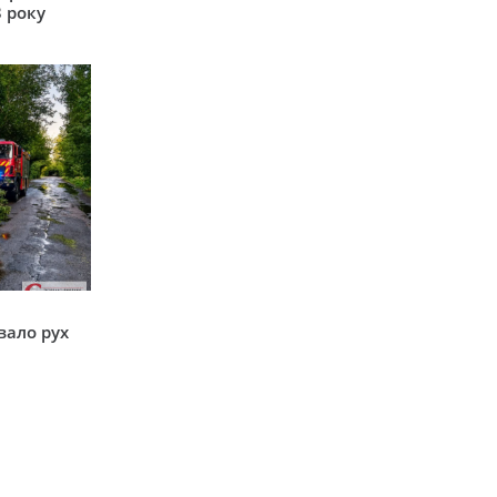
 року
вало рух