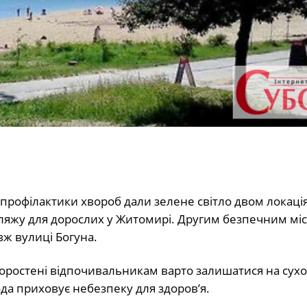
 профілактики хвороб дали зелене світло двом локаці
пляжу для дорослих у Житомирі. Другим безпечним мі
вж вулиці Богуна.
 Коростені відпочивальникам варто залишатися на сухо
ода приховує небезпеку для здоров’я.