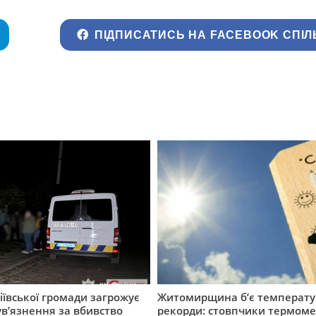
ПІДПИСАТИСЬ НА FACEBOOK СПІЛ
ївської громади загрожує
Житомирщина б’є температу
 ув’язнення за вбивство
рекорди: стовпчики термоме