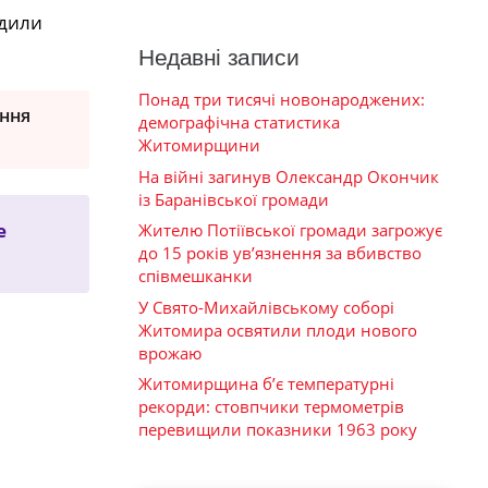
рдили
Недавні записи
Понад три тисячі новонароджених:
ення
демографічна статистика
Житомирщини
На війні загинув Олександр Окончик
із Баранівської громади
е
Жителю Потіївської громади загрожує
до 15 років ув’язнення за вбивство
співмешканки
У Свято-Михайлівському соборі
Житомира освятили плоди нового
врожаю
Житомирщина б’є температурні
рекорди: стовпчики термометрів
перевищили показники 1963 року