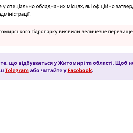
 у спеціально обладнаних місцях, які офіційно затве
дміністрації.
итомирського гідропарку виявили величезне перевищ
е, що відбувається у Житомирі та області. Щоб н
аш
Telegram
або читайте у
Facebook
.