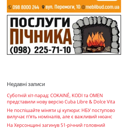
Недавні записи
Суботній хіт-парад: COKAINÉ, KODI та OMEN
представили нову версію Cuba Libre & Dolce Vita
Не поспішайте міняти ці купюри: НБУ поступово
вилучає п’ять номіналів, але є важливий нюанс
На Херсонщині загинув 51-річний головний