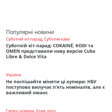
Популярні новини
Суботній хіт-парад
,
Суботня кава
Суботній хіт-парад: COKAINÉ, KODI та
OMEN представили нову версію Cuba
Libre & Dolce Vita
Україна
Не поспішайте міняти ці купюри: НБУ
поступово вилучає п’ять номіналів, але є
важливий нюанс
Гарячі новини
,
Крик душі