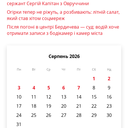
сержант Сергій Капітан з Овруччини
Огірки тепер не ріжуть, а розбивають: літній салат,
який став хітом соцмереж
Після погоні в центрі Бердичева — суд: водій хоче
отримати записи з бодікамер і камер міста
Серпень 2026
Пн
Вт
Ср
Чт
Пт
Сб
Нд
1
2
3
4
5
6
7
8
9
10
11
12
13
14
15
16
17
18
19
20
21
22
23
24
25
26
27
28
29
30
31