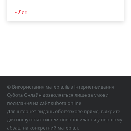
« Лип
© Використання матеріалів з інтернет-видання
Субота Онлайн дозволяється лише за умови
посилання на сайт subota.online
Для інтернет-видань обов’язкове пряме, відкрите
для пошукових систем гіперпосилання у першому
абзаці на конкретний матеріал.