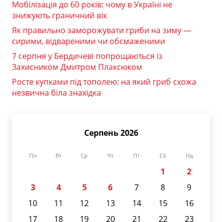
Мобілізація до 60 років: чому в Україні не
знижують граничний вік
Як правильно заморожувати гриби на зиму —
сирими, відвареними чи обсмаженими
7 серпня у Бердичеві попрощаються із
Захисником Дмитром Плаксюком
Росте купками під тополею: на який гриб схожа
незвична біла знахідка
Серпень 2026
Пн
Вт
Ср
Чт
Пт
Сб
Нд
1
2
3
4
5
6
7
8
9
10
11
12
13
14
15
16
17
18
19
20
21
22
23