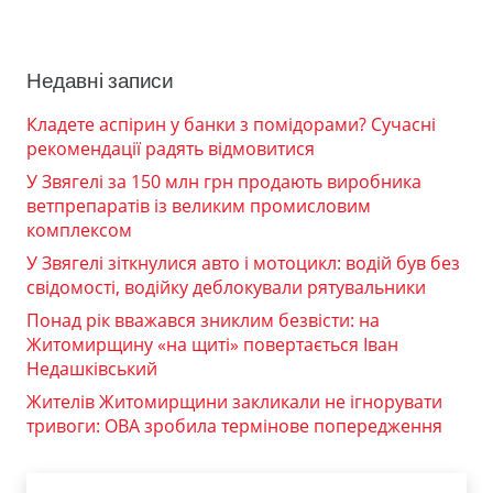
Недавні записи
Кладете аспірин у банки з помідорами? Сучасні
рекомендації радять відмовитися
У Звягелі за 150 млн грн продають виробника
ветпрепаратів із великим промисловим
комплексом
У Звягелі зіткнулися авто і мотоцикл: водій був без
свідомості, водійку деблокували рятувальники
Понад рік вважався зниклим безвісти: на
Житомирщину «на щиті» повертається Іван
Недашківський
Жителів Житомирщини закликали не ігнорувати
тривоги: ОВА зробила термінове попередження