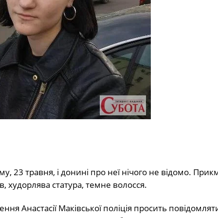
у, 23 травня, і донині про неї нічого не відомо. Прик
ів, худорлява статура, темне волосся.
ня Анастасії Маківської поліція просить повідомлят