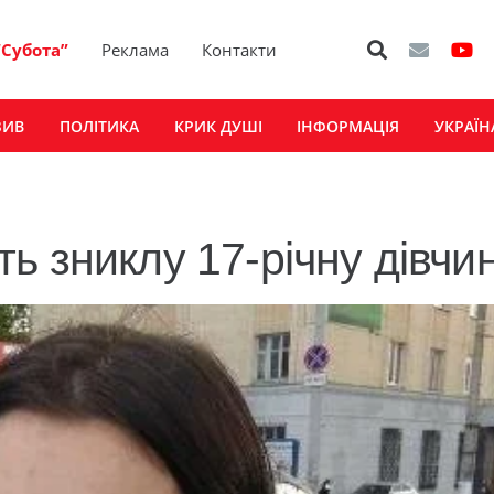
“Субота”
Реклама
Контакти
ЗИВ
ПОЛІТИКА
КРИК ДУШІ
ІНФОРМАЦІЯ
УКРАЇН
ь зниклу 17-річну дівчи