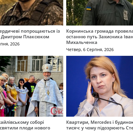
Бердичеві попрощаються із
Корнинська громада провела
 Дмитром Плаксюком
останню путь Захисника Іва
Михальченка
рпня, 2026
Четвер, 6 Серпня, 2026
айлівському соборі
Квартири, Mercedes і будинок
святили плоди нового
тисяч: у чому підозрюють С