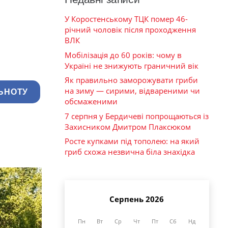
У Коростенському ТЦК помер 46-
річний чоловік після проходження
ВЛК
Мобілізація до 60 років: чому в
Україні не знижують граничний вік
Як правильно заморожувати гриби
на зиму — сирими, відвареними чи
ЬНОТУ
обсмаженими
7 серпня у Бердичеві попрощаються із
Захисником Дмитром Плаксюком
Росте купками під тополею: на який
гриб схожа незвична біла знахідка
Серпень 2026
Пн
Вт
Ср
Чт
Пт
Сб
Нд