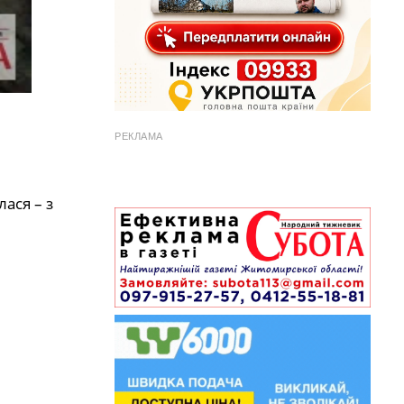
РЕКЛАМА
лася – з