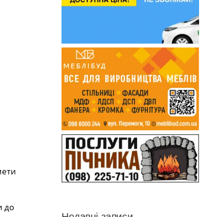
мети
и до
Недавні записи