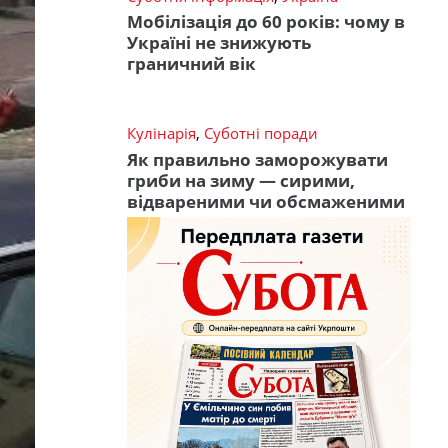
Мобілізація до 60 років: чому в
Україні не знижують
граничний вік
Кулінарія
,
Суботні поради
Як правильно заморожувати
гриби на зиму — сирими,
відвареними чи обсмаженими