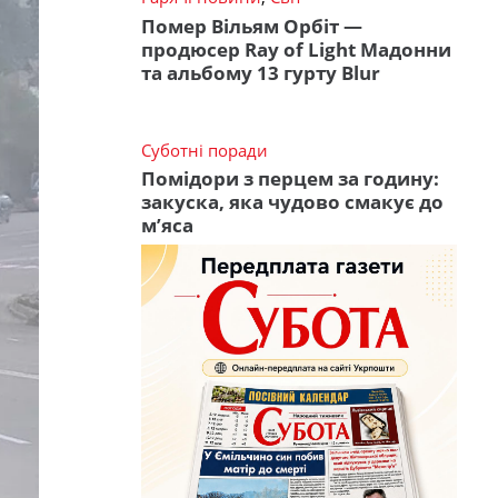
Помер Вільям Орбіт —
продюсер Ray of Light Мадонни
та альбому 13 гурту Blur
Суботні поради
Помідори з перцем за годину:
закуска, яка чудово смакує до
м’яса