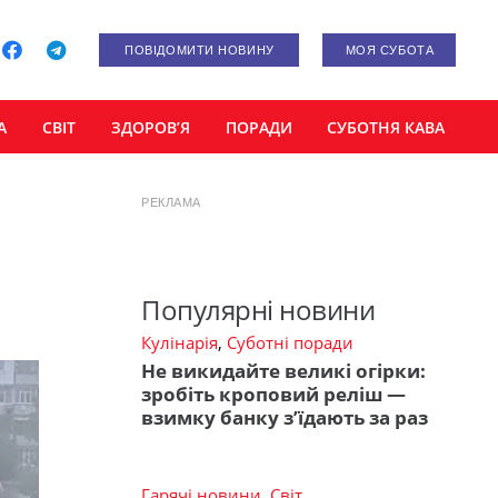
ПОВІДОМИТИ НОВИНУ
МОЯ СУБОТА
А
СВІТ
ЗДОРОВ’Я
ПОРАДИ
СУБОТНЯ КАВА
РЕКЛАМА
Популярні новини
Кулінарія
,
Суботні поради
Не викидайте великі огірки:
зробіть кроповий реліш —
взимку банку з’їдають за раз
Гарячі новини
,
Світ