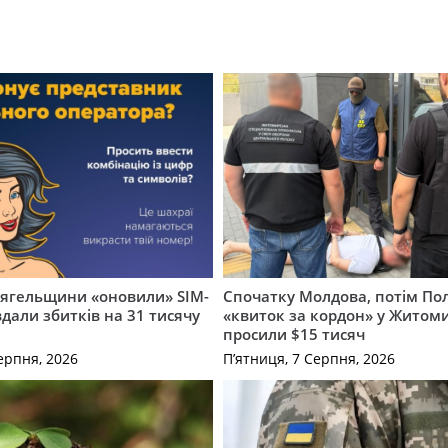
вягельщини «оновили» SIM-
Спочатку Молдова, потім По
вдали збитків на 31 тисячу
«квиток за кордон» у Житоми
просили $15 тисяч
ерпня, 2026
П’ятниця, 7 Серпня, 2026