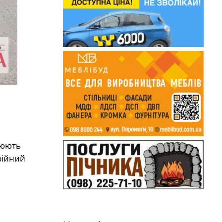
цюють
рійний