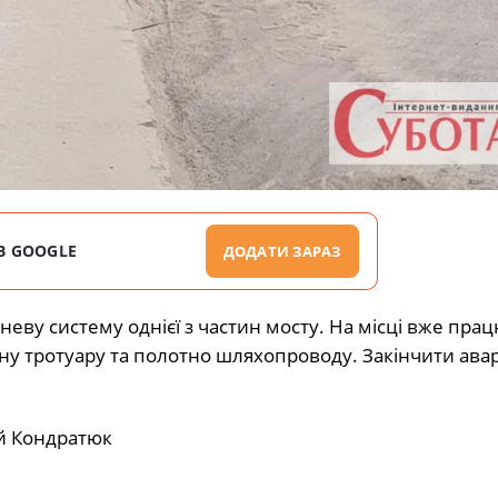
В GOOGLE
ДОДАТИ ЗАРАЗ
неву систему однієї з частин мосту. На місці вже пра
ну тротуару та полотно шляхопроводу. Закінчити ава
ій Кондратюк