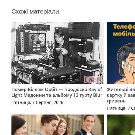
Схожі матеріали
Помер Вільям Орбіт — продюсер Ray of
Жительці З
Light Мадонни та альбому 13 гурту Blur
картку й за
гривень
П’ятниця, 7 Серпня, 2026
П’ятниця, 7 С