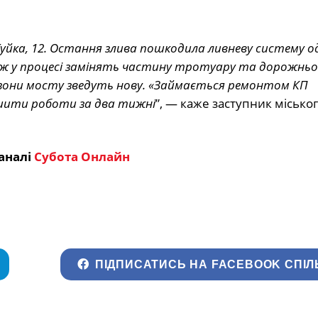
ка, 12. Остання злива пошкодила ливневу систему одн
ож у процесі замінять частину тротуару та дорожньо
 зони мосту зведуть нову. «Займається ремонтом КП
шити роботи за два тижні
”, — каже заступник місько
аналі
Субота Онлайн
ПІДПИСАТИСЬ НА FACEBOOK СПІЛ