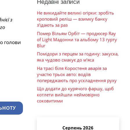
Недавні записи
Не викидайте великі огірки: зробіть
кроповий реліш — взимку банку
ієї з
з’їдають за раз
го
Помер Вільям Орбіт — продюсер Ray
of Light Мадонни та альбому 13 гурту
го голови
Blur
Помідори з перцем за годину: закуска,
яка чудово смакує до м’яса
На трасі біля Коростеня аварія за
участю трьох авто: водіїв
попереджають про ускладнення руху
Що додати до курячого фаршу, щоб
котлети вийшли неймовірно
соковитими
ЬНОТУ
Серпень 2026