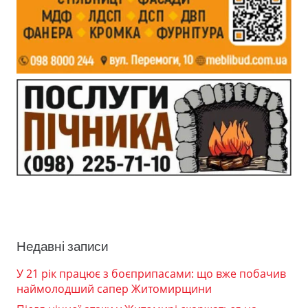
Недавні записи
У 21 рік працює з боєприпасами: що вже побачив
наймолодший сапер Житомирщини