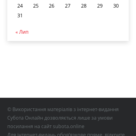
24
25
26
27
28
29
30
31
« Лип
© Використання матеріалів з інтернет-видання
Субота Онлайн дозволяється лише за умови
посилання на сайт subota.online
Для інтернет-видань обов’язкове пряме, відкрите