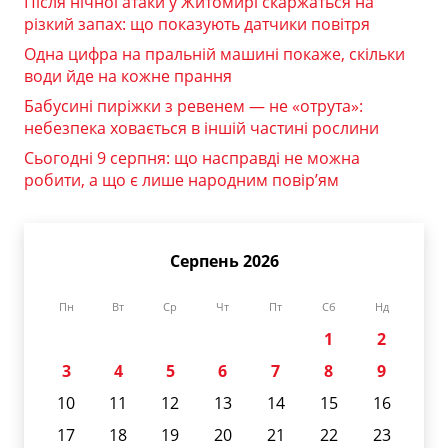
Після нічної атаки у Житомирі скаржаться на
різкий запах: що показують датчики повітря
Одна цифра на пральній машині покаже, скільки
води йде на кожне прання
Бабусині пиріжки з ревенем — не «отрута»:
небезпека ховається в іншій частині рослини
Сьогодні 9 серпня: що насправді не можна
робити, а що є лише народним повір’ям
Серпень 2026
Пн
Вт
Ср
Чт
Пт
Сб
Нд
1
2
3
4
5
6
7
8
9
10
11
12
13
14
15
16
17
18
19
20
21
22
23