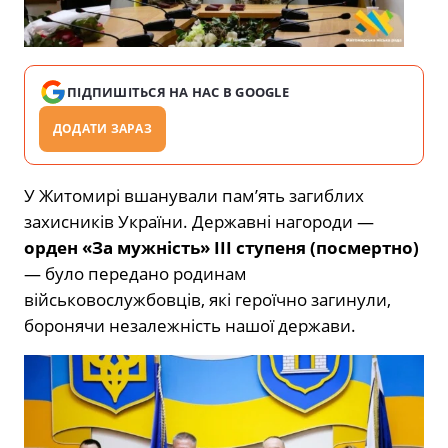
ПІДПИШІТЬСЯ НА НАС В GOOGLE
ДОДАТИ ЗАРАЗ
У Житомирі вшанували пам’ять загиблих
захисників України. Державні нагороди —
орден «За мужність» III ступеня (посмертно)
— було передано родинам
військовослужбовців, які героїчно загинули,
боронячи незалежність нашої держави.