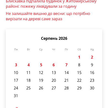
Блискавка підпалила будинок у Житомирському
районі: пожежу ліквідували за годину
Не залишайте вишню до весни: що потрібно
вирізати на дереві саме зараз
Серпень 2026
Пн
Вт
Ср
Чт
Пт
Сб
Нд
1
2
3
4
5
6
7
8
9
10
11
12
13
14
15
16
17
18
19
20
21
22
23
24
25
26
27
28
29
30
31