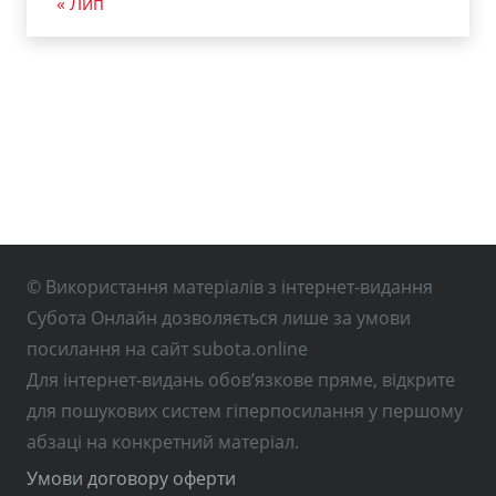
« Лип
© Використання матеріалів з інтернет-видання
Субота Онлайн дозволяється лише за умови
посилання на сайт subota.online
Для інтернет-видань обов’язкове пряме, відкрите
для пошукових систем гіперпосилання у першому
абзаці на конкретний матеріал.
Умови договору оферти