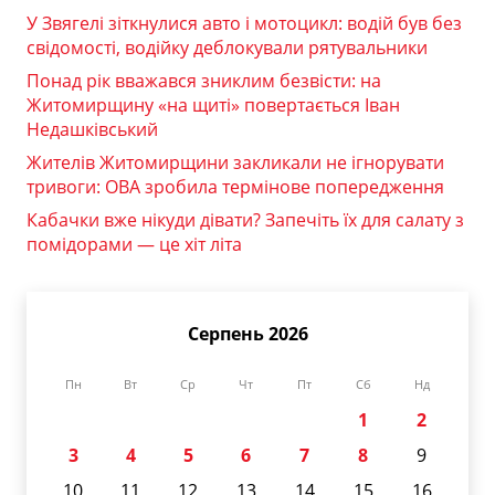
У Звягелі зіткнулися авто і мотоцикл: водій був без
свідомості, водійку деблокували рятувальники
Понад рік вважався зниклим безвісти: на
Житомирщину «на щиті» повертається Іван
Недашківський
Жителів Житомирщини закликали не ігнорувати
тривоги: ОВА зробила термінове попередження
Кабачки вже нікуди дівати? Запечіть їх для салату з
помідорами — це хіт літа
Серпень 2026
Пн
Вт
Ср
Чт
Пт
Сб
Нд
1
2
3
4
5
6
7
8
9
10
11
12
13
14
15
16