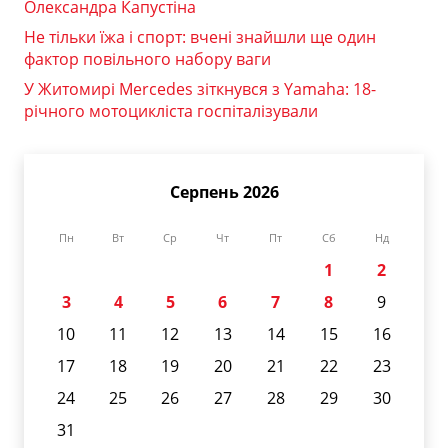
Олександра Капустіна
Не тільки їжа і спорт: вчені знайшли ще один
фактор повільного набору ваги
У Житомирі Mercedes зіткнувся з Yamaha: 18-
річного мотоцикліста госпіталізували
Серпень 2026
Пн
Вт
Ср
Чт
Пт
Сб
Нд
1
2
3
4
5
6
7
8
9
10
11
12
13
14
15
16
17
18
19
20
21
22
23
24
25
26
27
28
29
30
31