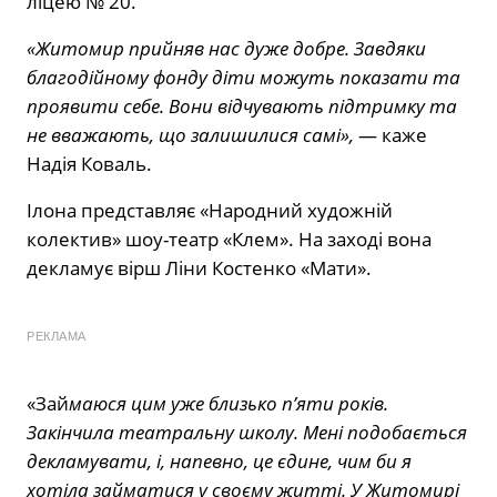
ліцею № 20.
«Житомир прийняв нас дуже добре. Завдяки
благодійному фонду діти можуть показати та
проявити себе. Вони відчувають підтримку та
не вважають, що залишилися самі»,
— каже
Надія Коваль.
Ілона представляє «Народний художній
колектив» шоу-театр «Клем». На заході вона
декламує вірш Ліни Костенко «Мати».
РЕКЛАМА
«Зай
маюся цим уже близько п’яти років.
Закінчила театральну школу. Мені подобається
декламувати, і, напевно, це єдине, чим би я
хотіла займатися у своєму житті. У Житомирі