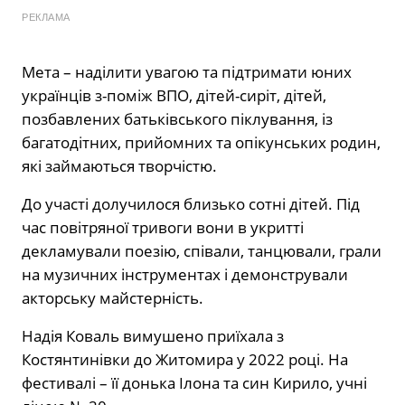
РЕКЛАМА
Мета – наділити увагою та підтримати юних
українців з-поміж ВПО, дітей-сиріт, дітей,
позбавлених батьківського піклування, із
багатодітних, прийомних та опікунських родин,
які займаються творчістю.
До участі долучилося близько сотні дітей. Під
час повітряної тривоги вони в укритті
декламували поезію, співали, танцювали, грали
на музичних інструментах і демонстрували
акторську майстерність.
Надія Коваль вимушено приїхала з
Костянтинівки до Житомира у 2022 році. На
фестивалі – її донька Ілона та син Кирило, учні