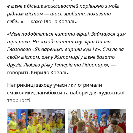
в мене є більше можливостей порівняно з моїм
рідним містом — щось зробити, показати
себе…
» — каже Ілона Коваль.
«Мені подобається читати вірші. Займаюся цим
три роки. На заході читатиму вірш Павла
Глазового «Як вареники варили кум і я». Сумую за
своїм містом, але у Житомирі у мене багато
друзів. Люблю річку Тетерів та Гідропарк»,
—
говорить Кирило Коваль.
Наприкінці заходу учасники отримали
смаколики, ланчбокси та набори для художньої
творчості.