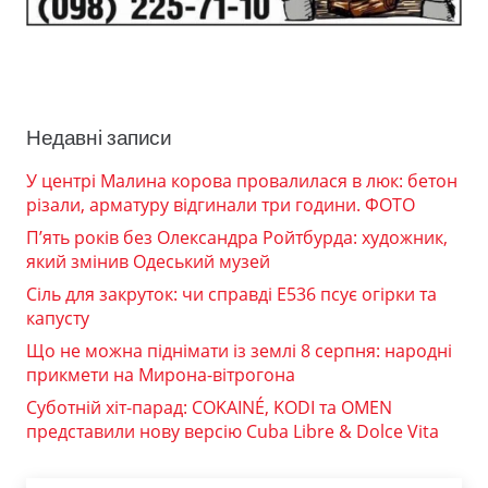
Недавні записи
У центрі Малина корова провалилася в люк: бетон
різали, арматуру відгинали три години. ФОТО
П’ять років без Олександра Ройтбурда: художник,
який змінив Одеський музей
Сіль для закруток: чи справді Е536 псує огірки та
капусту
Що не можна піднімати із землі 8 серпня: народні
прикмети на Мирона-вітрогона
Суботній хіт-парад: COKAINÉ, KODI та OMEN
представили нову версію Cuba Libre & Dolce Vita