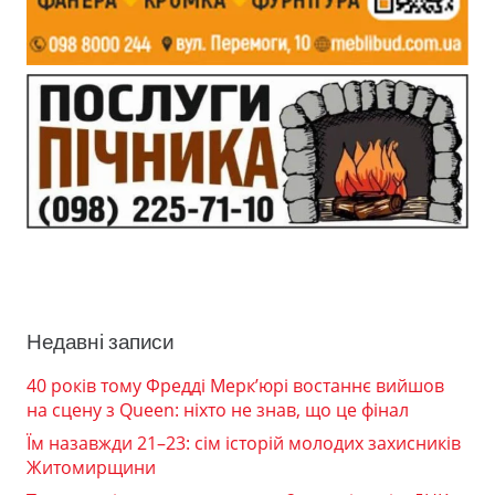
Недавні записи
40 років тому Фредді Мерк’юрі востаннє вийшов
на сцену з Queen: ніхто не знав, що це фінал
Їм назавжди 21–23: сім історій молодих захисників
Житомирщини