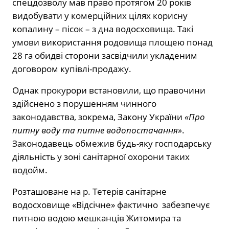
спецдозволу мав право протягом 20 років
видобувати у комерційних цілях корисну
копалину – пісок – з дна водосховища. Такі
умови використання родовища площею понад
28 га обидві сторони засвідчили укладеним
договором купівлі-продажу.
Однак прокурори встановили, що правочини
здійснено з порушенням чинного
законодавства, зокрема, Закону України
«Про
питну воду та питне водопостачання»
.
Законодавець обмежив будь-яку господарську
діяльність у зоні санітарної охорони таких
водойм.
Розташоване на р. Тетерів санітарне
водосховище «Відсічне» фактично забезпечує
питною водою мешканців Житомира та