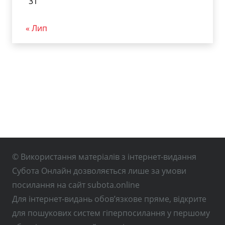
31
« Лип
© Використання матеріалів з інтернет-видання
Субота Онлайн дозволяється лише за умови
посилання на сайт subota.online
Для інтернет-видань обов’язкове пряме, відкрите
для пошукових систем гіперпосилання у першому