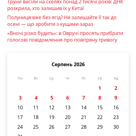
Труни висіли на скелях понад 2 тисячі років: ДНК
розкрила, хто залишив їх у Китаї
Полуниця вже без ягід? Не залишайте її так до
осені — що зробити з кущами зараз
«Вночі різко будить»: в Овручі просять прибрати
голосові повідомлення про повітряну тривогу
Серпень 2026
Пн
Вт
Ср
Чт
Пт
Сб
Нд
1
2
3
4
5
6
7
8
9
10
11
12
13
14
15
16
17
18
19
20
21
22
23
24
25
26
27
28
29
30