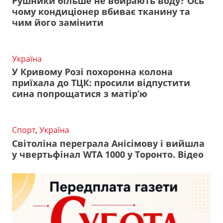
Рушники більше не вбирають воду? Ось
чому кондиціонер вбиває тканину та
чим його замінити
Україна
У Кривому Розі похоронна колона
приїхала до ТЦК: просили відпустити
сина попрощатися з матір’ю
Спорт
,
Україна
Світоліна переграла Анісімову і вийшла
у чвертьфінал WTA 1000 у Торонто. Відео