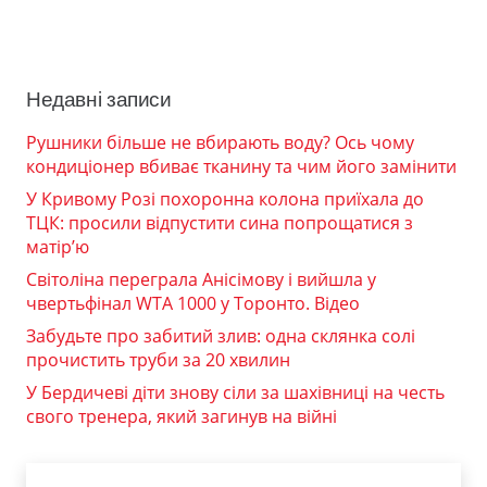
Недавні записи
Рушники більше не вбирають воду? Ось чому
кондиціонер вбиває тканину та чим його замінити
У Кривому Розі похоронна колона приїхала до
ТЦК: просили відпустити сина попрощатися з
матір’ю
Світоліна переграла Анісімову і вийшла у
чвертьфінал WTA 1000 у Торонто. Відео
Забудьте про забитий злив: одна склянка солі
прочистить труби за 20 хвилин
У Бердичеві діти знову сіли за шахівниці на честь
свого тренера, який загинув на війні