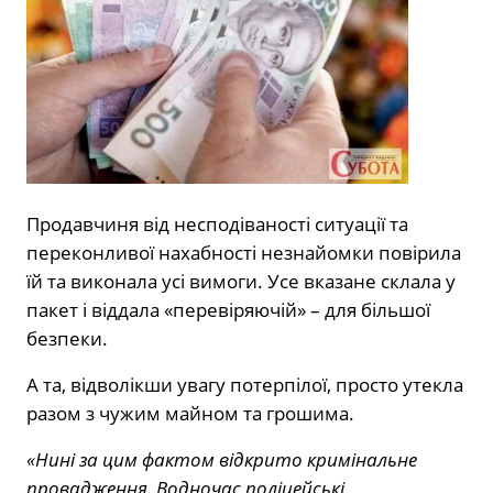
Продавчиня від несподіваності ситуації та
переконливої нахабності незнайомки повірила
їй та виконала усі вимоги. Усе вказане склала у
пакет і віддала «перевіряючій» – для більшої
безпеки.
А та, відволікши увагу потерпілої, просто утекла
разом з чужим майном та грошима.
«Нині за цим фактом відкрито кримінальне
провадження. Водночас поліцейські