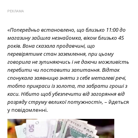
РЕКЛАМА
«Попередньо встановлено, що близько 11:00 до
магазину зайшла незнайомка, віком близько 45
років. Вона сказала продавчині, що
перевірятиме стан заземлення, при цьому
говорила не зупиняючись і не даючи можливість
перебити чи поставити запитання. Відтак
спонукала заявницю зняти з себе металеві речі,
тобто прикраси із золота, та забрати гроші з
каси. Нібито щоб убезпечити від загоряння від
розряду струму великої потужності»,
– йдеться
у повідомленні.