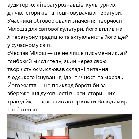
аудиторію: літературознавців, культурних
діячів, істориків та поціновувачів літератури.
Учасники обговорювали значення творчості
Мілоша для світової культури, його вплив на
літературну традицію та актуальність його ідей
у сучасному світі.
«Чеслав Мілош — це не лише письменник, а й
глибокий мислитель, який через свою
творчість осмислював складні питання
людського існування, ідентичності та моралі.
Його життя — це приклад боротьби за
збереження духовності в часи історичних
трагедій», — зазначив автор книги Володимир
Горбатенко.