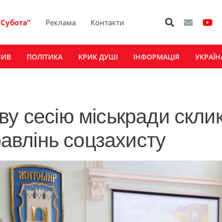
“Субота”
Реклама
Контакти
ЗИВ
ПОЛІТИКА
КРИК ДУШІ
ІНФОРМАЦІЯ
УКРАЇН
ву сесію міськради скли
равлінь соцзахисту