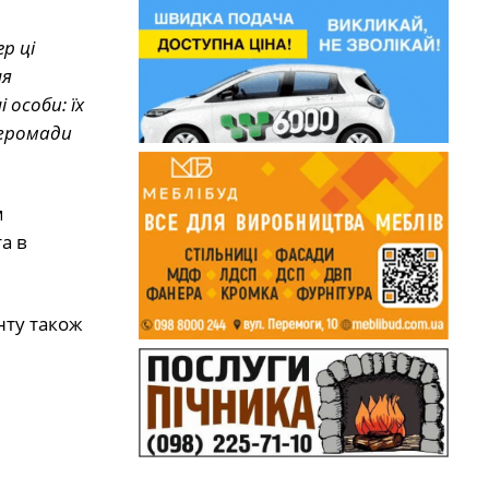
р ці
ня
особи: їх
 громади
м
а в
нту також