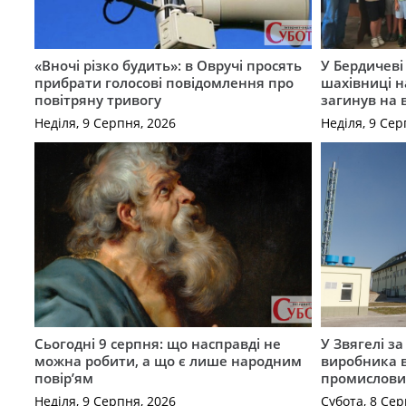
«Вночі різко будить»: в Овручі просять
У Бердичеві 
прибрати голосові повідомлення про
шахівниці н
повітряну тривогу
загинув на 
Неділя, 9 Серпня, 2026
Неділя, 9 Сер
Сьогодні 9 серпня: що насправді не
У Звягелі з
можна робити, а що є лише народним
виробника в
повір’ям
промислови
Неділя, 9 Серпня, 2026
Субота, 8 Сер