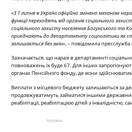
«З 1 липня в Україні офіційно змінено механізм на
функції переходять від органів соціального захисту
соціального захисту населення Богунського та К
приєднають до департаменту соцполітики як стр
залишається без змін»
, – повідомила пресслужба м
Зазначається, що наразі в департаменті соціально
повноважень їх буде 67. Для інших запропонують
органах Пенсійного фонду, де вони здійснюватиму
Виплати з місцевого бюджету залишаються за де
продовжуватимуть займатися іншими державним
реабілітації, реабілітацією дітей з інвалідністю, 
РЕКЛАМА