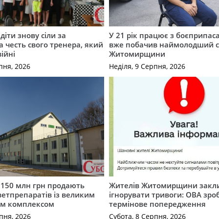
діти знову сіли за
У 21 рік працює з боєприпас
а честь свого тренера, який
вже побачив наймолодший 
війні
Житомирщини
пня, 2026
Неділя, 9 Серпня, 2026
а 150 млн грн продають
Жителів Житомирщини закл
етпрепаратів із великим
ігнорувати тривоги: ОВА зро
м комплексом
термінове попередження
пня, 2026
Субота, 8 Серпня, 2026