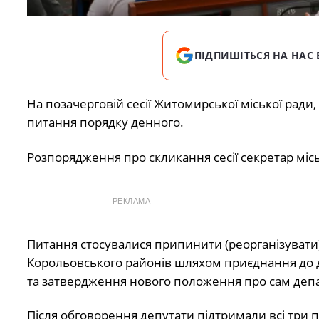
ПІДПИШІТЬСЯ НА НАС 
На позачерговій сесії Житомирської міської ради
питання порядку денного.
Розпорядження про скликання сесії секретар міс
РЕКЛАМА
Питання стосувалися припинити (реорганізувати)
Корольовського районів шляхом приєднання до д
та затвердження нового положення про сам деп
Після обговорення депутати підтримали всі три 