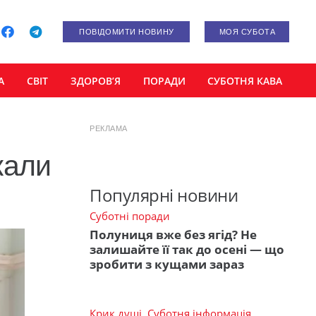
ПОВІДОМИТИ НОВИНУ
МОЯ СУБОТА
А
СВІТ
ЗДОРОВ’Я
ПОРАДИ
СУБОТНЯ КАВА
РЕКЛАМА
кали
Популярні новини
Суботні поради
Полуниця вже без ягід? Не
залишайте її так до осені — що
зробити з кущами зараз
Крик душі
,
Суботня інформація