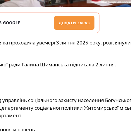
В GOOGLE
ДОДАТИ ЗАРАЗ
, яка проходила увечері 3 липня 2025 року, розглянул
ької ради Галина Шиманська підписала 2 липня.
 управлінь соціального захисту населення Богунськог
епартаменту соціальної політики Житомирської міськ
артамент.
проєкти рішень.