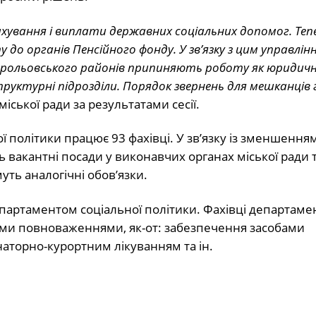
рахування і виплати державних соціальних допомог. Тепе
 до органів Пенсійного фонду. У зв’язку з цим управлін
орольовського районів припиняють роботу як юридичні 
уктурні підрозділи. Порядок звернень для мешканців
іської ради за результатами сесії.
ї політики працює 93 фахівці. У зв’язку із зменшення
 вакантні посади у виконавчих органах міської ради т
ть аналогічні обов’язки.
партаментом соціальної політики. Фахівці департаме
и повноваженнями, як-от: забезпечення засобами
санаторно-курортним лікуванням та ін.