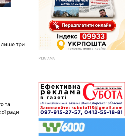
и лише три
РЕКЛАМА
о та
ої ради