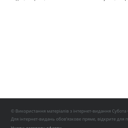
© Використання матеріалів з інтернет-видання Субота 
Для інтернет-видань обов’язкове пряме, відкрите для 
Умови договору оферти