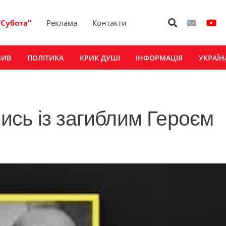
“Субота”
Реклама
Контакти
ЗИВ
ПОЛІТИКА
КРИК ДУШІ
ІНФОРМАЦІЯ
УКРАЇН
сь із загиблим Героєм