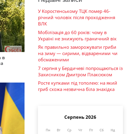
У Коростенському ТЦК помер 46-
річний чоловік після проходження
ВЛК
Мобілізація до 60 років: чому в
Україні не знижують граничний вік
Як правильно заморожувати гриби
на зиму — сирими, відвареними чи
 в
обсмаженими
на
7 серпня у Бердичеві попрощаються із
Захисником Дмитром Плаксюком
Росте купками під тополею: на який
гриб схожа незвична біла знахідка
Серпень 2026
Пн
Вт
Ср
Чт
Пт
Сб
Нд