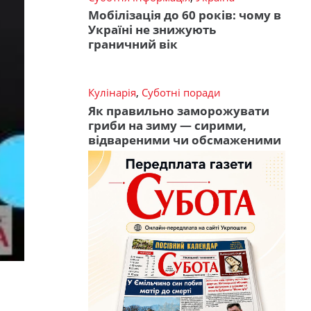
Мобілізація до 60 років: чому в
Україні не знижують
граничний вік
Кулінарія
,
Суботні поради
Як правильно заморожувати
гриби на зиму — сирими,
відвареними чи обсмаженими