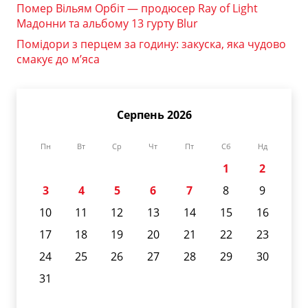
Помер Вільям Орбіт — продюсер Ray of Light
Мадонни та альбому 13 гурту Blur
Помідори з перцем за годину: закуска, яка чудово
смакує до м’яса
Серпень 2026
Пн
Вт
Ср
Чт
Пт
Сб
Нд
1
2
3
4
5
6
7
8
9
10
11
12
13
14
15
16
17
18
19
20
21
22
23
24
25
26
27
28
29
30
31