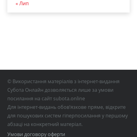
« Лип
© Використання матеріалів з інтернет-видання
Субота Онлайн дозволяється лише за умови
посилання на сайт subota.online
Для інтернет-видань обов’язкове пряме, відкрите
для пошукових систем гіперпосилання у першому
абзаці на конкретний матеріал.
Умови договору оферти