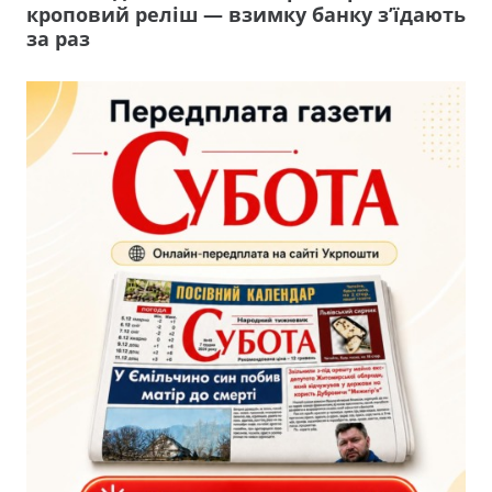
кроповий реліш — взимку банку з’їдають
за раз