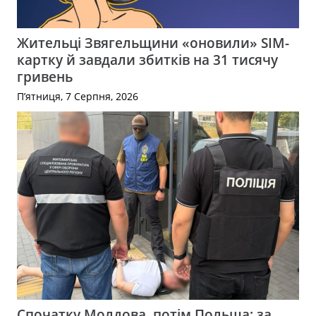
Жительці Звягельщини «оновили» SIM-
картку й завдали збитків на 31 тисячу
гривень
П’ятниця, 7 Серпня, 2026
Спочатку Молдова, потім Польща: за