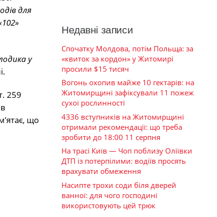
одів для
«102»
Недавні записи
Спочатку Молдова, потім Польща: за
лодика у
«квиток за кордон» у Житомирі
просили $15 тисяч
і.
Вогонь охопив майже 10 гектарів: на
Житомирщині зафіксували 11 пожеж
. 259
сухої рослинності
ів
4336 вступників на Житомирщині
м’ятає, що
отримали рекомендації: що треба
зробити до 18:00 11 серпня
На трасі Київ — Чоп поблизу Оліївки
ДТП із потерпілими: водіїв просять
врахувати обмеження
Насипте трохи соди біля дверей
ванної: для чого господині
використовують цей трюк