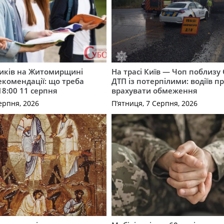
ників на Житомирщині
На трасі Київ — Чоп поблизу 
комендації: що треба
ДТП із потерпілими: водіїв п
18:00 11 серпня
врахувати обмеження
ерпня, 2026
П’ятниця, 7 Серпня, 2026