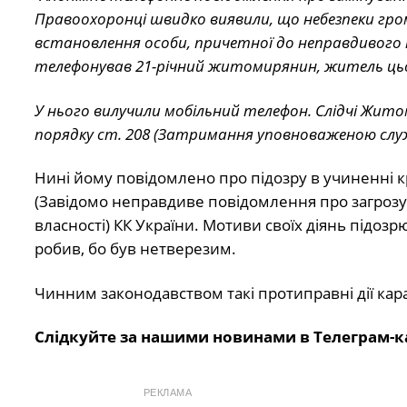
Правоохоронці швидко виявили, що небезпеки гром
встановлення особи, причетної до неправдивого по
телефонував 21-річний житомирянин, житель цьо
У нього вилучили мобільний телефон. Слідчі Жито
порядку ст. 208 (Затримання уповноваженою служ
Нині йому повідомлено про підозру в учиненні 
(Завідомо неправдиве повідомлення про загрозу
власності) КК України. Мотиви своїх діянь підоз
робив, бо був нетверезим.
Чинним законодавством такі протиправні дії кара
Слідкуйте за нашими новинами в Телеграм-к
РЕКЛАМА