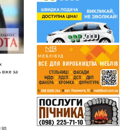
х
 вже за
30.