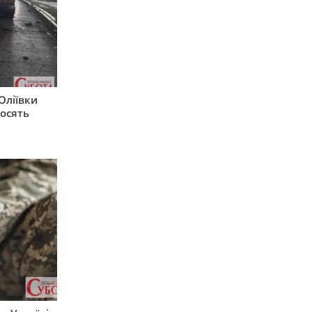
Оліївки
росять