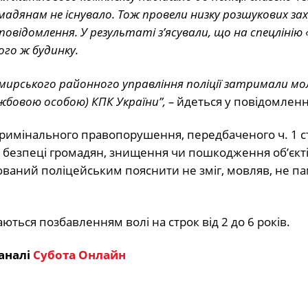
адянам не існувало. Тож провели низку розшукових зах
відомлення. У результаті з’ясували, що на спецлінію 
го ж будинку.
мирського районного управління поліції затримали мо
бовою особою) КПК України”, –
йдеться у повідомленн
кримінального правопорушення, передбаченого ч. 1 ст
 безпеці громадян, знищення чи пошкодження об’єкт
рюваний поліцейським пояснити не зміг, мовляв, не па
ються позбавленням волі на строк від 2 до 6 років.
аналі
Субота Онлайн