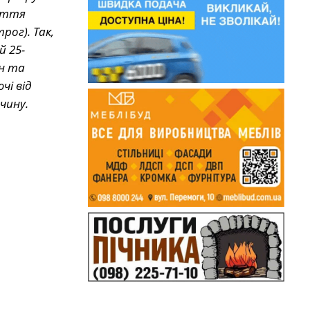
риття
рог). Так,
й 25-
он та
чі від
чину.