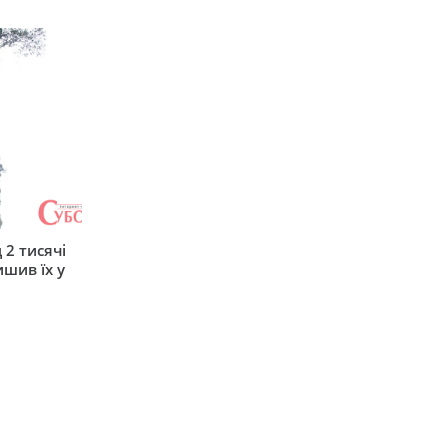
 2 тисячі
ишив їх у