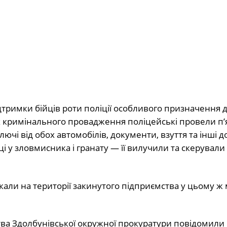
дтримки бійців роти поліції особливого призначення д
х кримінального провадження поліцейські провели п’
ючі від обох автомобілів, документи, взуття та інші до
 у зловмисника і гранату — її вилучили та скерували
али на території закинутого підприємства у цьому ж м
тва Здолбунівської окружної прокуратури повідомили