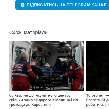
ПІДПИСАТИСЬ НА TELEGRAM КАНАЛ
Схожі матеріали
60 хвилин до інсультного центру:
10 серпня —
скільки займає дорога з Малина і сіл
Всесвітній 
громади до Коростеня
робити сьог