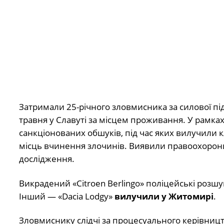
Затримали 25-річного зловмисника за силової пі
травня у Славуті за місцем проживання. У рамка
санкціонованих обшуків, під час яких вилучили кл
місць вчинення злочинів. Виявили правоохоронці
дослідження.
Викрадений «Citroen Berlingo» поліцейські розшук
Інший — «Dacia Lodgy»
вилучили у Житомирі
.
Зловмиснику слідчі за процесуального керівниц