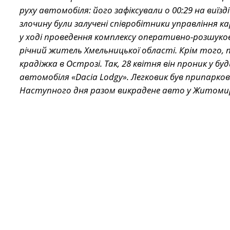
руху автомобіля: його зафіксували о 00:29 на виї
злочину були залучені співробітники управління кар
у ході проведення комплексу оперативно-розшуков
річний житель Хмельницької області. Крім того, п
крадіжка в Острозі. Так, 28 квітня він проник у бу
автомобіля «Dacia Lodgy». Легковик був припаркова
Наступного дня разом викрадене авто у Житомир