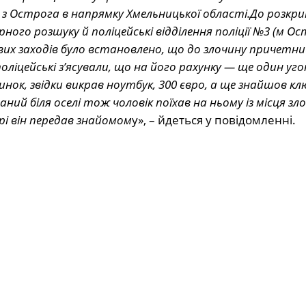
зді з Острога в напрямку Хмельницької області.До розк
ного розшуку й поліцейські відділення поліції №3 (м Ост
их заходів було встановлено, що до злочину причетни
оліцейські з’ясували, що на його рахунку — ще один уг
динок, звідки викрав ноутбук, 300 євро, а ще знайшов клю
ний біля оселі тож чоловік поїхав на ньому із місця зло
і він передав знайомом
у», – йдеться у повідомленні.