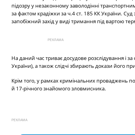
підозру у незаконному заволодінні транспортним 
за фактом крадіжки за ч.4 ст. 185 КК України. С
запобіжний захід у виді тримання під вартою терм
РЕКЛАМА
На даний час триває досудове розслідування і за 
України), а також слідчі збирають докази його пр
Крім того, у рамках кримінальних проваджень по
й 17-річного знайомого зловмисника.
РЕКЛАМА