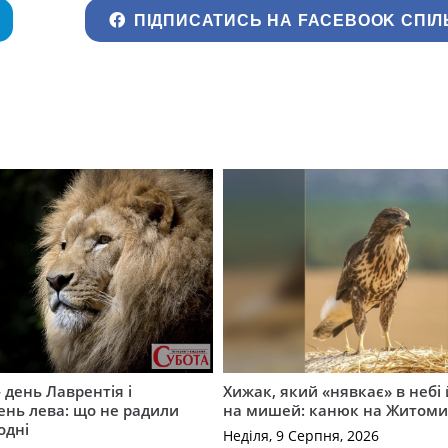
ПІДПИСАТИСЬ НА FACEBOOK СПІЛ
 день Лаврентія і
Хижак, який «нявкає» в небі
день лева: що не радили
на мишей: канюк на Житом
одні
Неділя, 9 Серпня, 2026