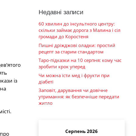
Недавні записи
60 хвилин до інсультного центру:
скільки займає дорога з Малина і сіл
громади до Коростеня
Пишні дріжджові оладки: простий
рецепт за старим стандартом
Таро-підказки на 10 серпня: кому час
ев’ятого
зробити крок уперед
ять
Чи можна їсти мед і фрукти при
кази із
діабеті
 на
Заповіт, дарування чи довічне
утримання: як безпечніше передати
житло
істі.
Серпень 2026
 про