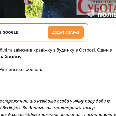
В GOOGLE
ДОДАТИ ЗАРАЗ
лі та здійснив крадіжку з будинку в Острозі. Один з
знайомому.
Рівненської області.
 острожанин, що невідома особа у нічну пору доби із
 Berlingo». За допомогою моніторингу камер
а» фахівці відділу кримінального аналізу встановили