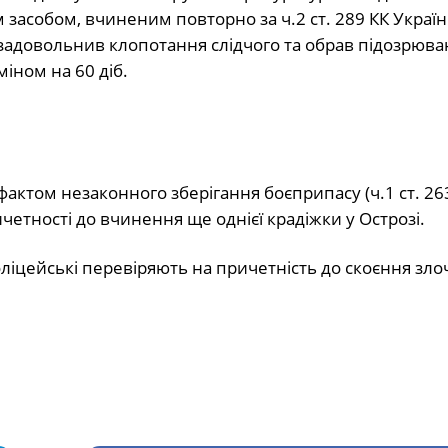
засобом, вчиненим повторно за ч.2 ст. 289 КК Україн
уд задовольнив клопотання слідчого та обрав підозрюв
іном на 60 діб.
фактом незаконного зберігання боєприпасу (ч.1 ст. 26
ичетності до вчинення ще однієї крадіжки у Острозі.
ліцейські перевіряють на причетність до скоєння зло