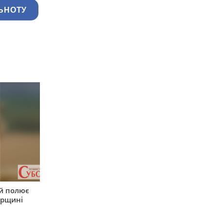
ЬНОТУ
 й полює
ирщині