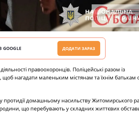
В GOOGLE
ДОДАТИ ЗАРАЗ
 діяльності правоохоронців. Поліцейські разом із
 щоб нагадати маленьким містянам та їхнім батькам
ру протидії домашньому насильству Житомирського р
и родини, що перебувають у складних життєвих обстав