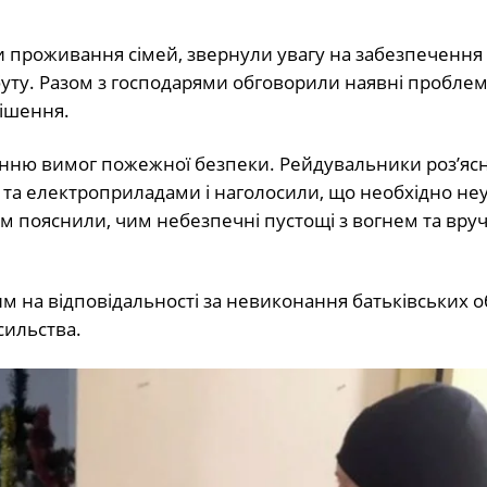
ви проживання сімей, звернули увагу на забезпечення
ту. Разом з господарями обговорили наявні проблем
ішення.
нню вимог пожежної безпеки. Рейдувальники роз’яс
та електроприладами і наголосили, що необхідно не
тям пояснили, чим небезпечні пустощі з вогнем та вру
 на відповідальності за невиконання батьківських обо
сильства.