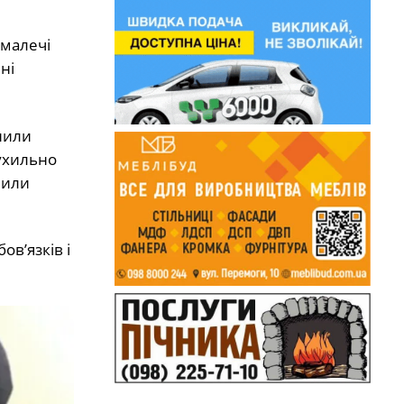
 малечі
ні
нили
ухильно
чили
в’язків і