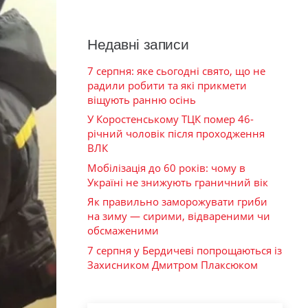
Недавні записи
7 серпня: яке сьогодні свято, що не
радили робити та які прикмети
віщують ранню осінь
У Коростенському ТЦК помер 46-
річний чоловік після проходження
ВЛК
Мобілізація до 60 років: чому в
Україні не знижують граничний вік
Як правильно заморожувати гриби
на зиму — сирими, відвареними чи
обсмаженими
7 серпня у Бердичеві попрощаються із
Захисником Дмитром Плаксюком