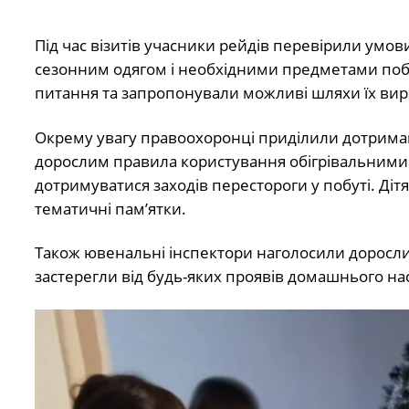
Під час візитів учасники рейдів перевірили умо
сезонним одягом і необхідними предметами побу
питання та запропонували можливі шляхи їх вир
Окрему увагу правоохоронці приділили дотрима
дорослим правила користування обігрівальними 
дотримуватися заходів перестороги у побуті. Ді
тематичні пам’ятки.
Також ювенальні інспектори наголосили дорослим
застерегли від будь-яких проявів домашнього на