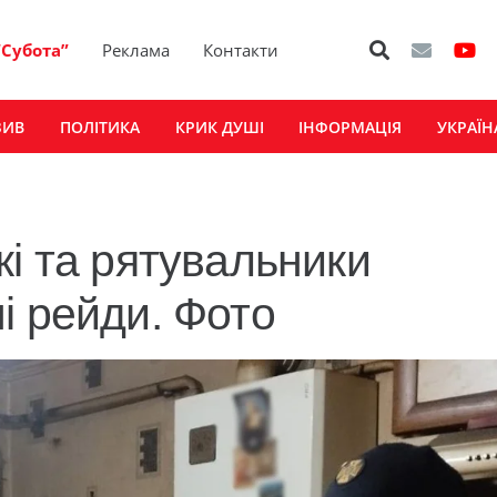
“Субота”
Реклама
Контакти
ЗИВ
ПОЛІТИКА
КРИК ДУШІ
ІНФОРМАЦІЯ
УКРАЇН
кі та рятувальники
і рейди. Фото