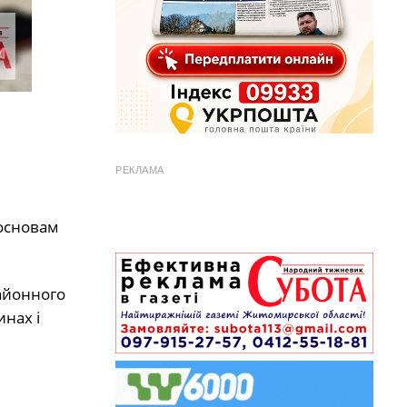
РЕКЛАМА
 основам
айонного
инах і