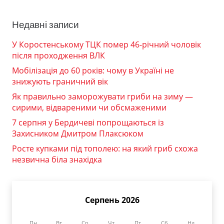
Недавні записи
У Коростенському ТЦК помер 46-річний чоловік
після проходження ВЛК
Мобілізація до 60 років: чому в Україні не
знижують граничний вік
Як правильно заморожувати гриби на зиму —
сирими, відвареними чи обсмаженими
7 серпня у Бердичеві попрощаються із
Захисником Дмитром Плаксюком
Росте купками під тополею: на який гриб схожа
незвична біла знахідка
Серпень 2026
Пн
Вт
Ср
Чт
Пт
Сб
Нд