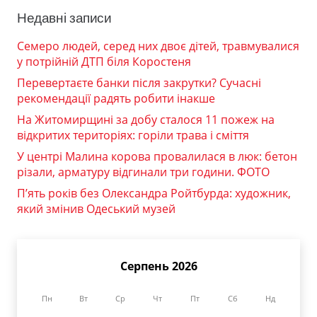
Недавні записи
Семеро людей, серед них двоє дітей, травмувалися
у потрійній ДТП біля Коростеня
Перевертаєте банки після закрутки? Сучасні
рекомендації радять робити інакше
На Житомирщині за добу сталося 11 пожеж на
відкритих територіях: горіли трава і сміття
У центрі Малина корова провалилася в люк: бетон
різали, арматуру відгинали три години. ФОТО
П’ять років без Олександра Ройтбурда: художник,
який змінив Одеський музей
Серпень 2026
Пн
Вт
Ср
Чт
Пт
Сб
Нд