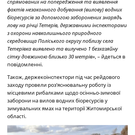
спрямованих на попередження та виявлення
фактів незаконного добування (вилову) водних
біоресурсів за допомогою заборонених знарядь
лову на річці Тетерів, державними інспекторами
з охорони навколишнього природного
середовища Поліського округу поблизу села
Тетерівка виявлено та вилучено 1 безхазяйну
сітку довжиною близько 30 метрів»
, – йдеться в
повідомленні.
Також, держекоінспектори під час рейдового
заходу провели роз’яснювальну роботу із
місцевими рибалками щодо осінньо-зимової
заборони на вилов водних біоресурсів у
зимувальних ямах на території Житомирської
області.