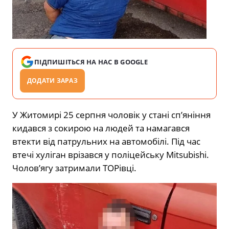
ПІДПИШІТЬСЯ НА НАС В GOOGLE
ДОДАТИ ЗАРАЗ
У Житомирі 25 серпня чоловік у стані сп’яніння
кидався з сокирою на людей та намагався
втекти від патрульних на автомобілі. Під час
втечі хуліган врізався у поліцейську Mitsubishi.
Чолов’ягу затримали ТОРівці.