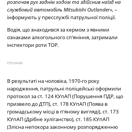
розпочав рух заднім ходом та здійснив наїзд на
службовий автомобіль Mitsubishi Outlander»,
–
інформують у пресслужбі патрульної поліції.
Водія, що знаходився за кермом з явними
ознаками алкогольного сп’яніння, затримали
інспектори роти ТОР.
РЕКЛАМА
В результаті на чоловіка, 1970-го року
народження, патрульні поліцейські оформили
протокол за ст. 124 КУпАП (Порушення ПДР, що
призвело до ДТП), ст. 178 КУпАП (Поява в
громадському місці в п’яному вигляді), ст. 173
КУпАП (Дрібне хуліганство), ст. 185 КУпАП
(Злісна непокора законному розпорядженню