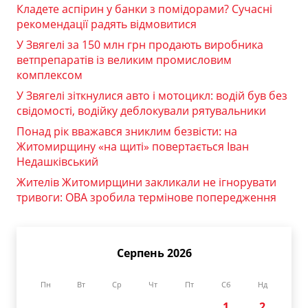
Кладете аспірин у банки з помідорами? Сучасні
рекомендації радять відмовитися
У Звягелі за 150 млн грн продають виробника
ветпрепаратів із великим промисловим
комплексом
У Звягелі зіткнулися авто і мотоцикл: водій був без
свідомості, водійку деблокували рятувальники
Понад рік вважався зниклим безвісти: на
Житомирщину «на щиті» повертається Іван
Недашківський
Жителів Житомирщини закликали не ігнорувати
тривоги: ОВА зробила термінове попередження
Серпень 2026
Пн
Вт
Ср
Чт
Пт
Сб
Нд
1
2