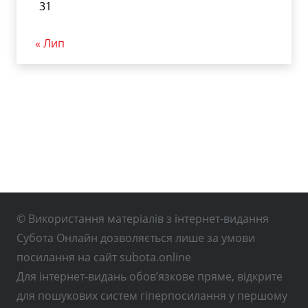
31
« Лип
© Використання матеріалів з інтернет-видання
Субота Онлайн дозволяється лише за умови
посилання на сайт subota.online
Для інтернет-видань обов’язкове пряме, відкрите
для пошукових систем гіперпосилання у першому