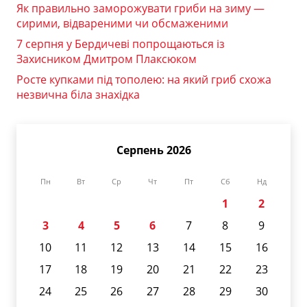
Як правильно заморожувати гриби на зиму —
сирими, відвареними чи обсмаженими
7 серпня у Бердичеві попрощаються із
Захисником Дмитром Плаксюком
Росте купками під тополею: на який гриб схожа
незвична біла знахідка
Серпень 2026
Пн
Вт
Ср
Чт
Пт
Сб
Нд
1
2
3
4
5
6
7
8
9
10
11
12
13
14
15
16
17
18
19
20
21
22
23
24
25
26
27
28
29
30