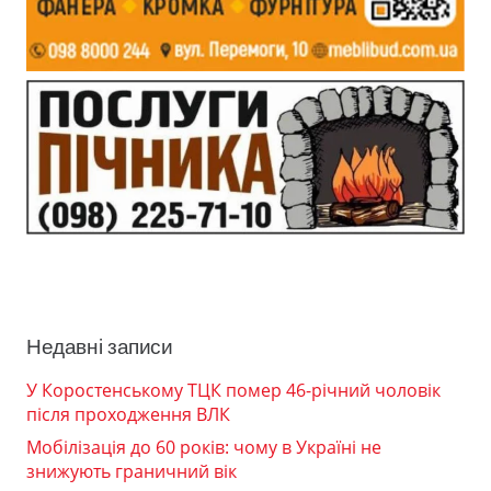
Недавні записи
У Коростенському ТЦК помер 46-річний чоловік
після проходження ВЛК
Мобілізація до 60 років: чому в Україні не
знижують граничний вік