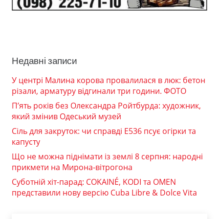
Недавні записи
У центрі Малина корова провалилася в люк: бетон
різали, арматуру відгинали три години. ФОТО
П’ять років без Олександра Ройтбурда: художник,
який змінив Одеський музей
Сіль для закруток: чи справді Е536 псує огірки та
капусту
Що не можна піднімати із землі 8 серпня: народні
прикмети на Мирона-вітрогона
Суботній хіт-парад: COKAINÉ, KODI та OMEN
представили нову версію Cuba Libre & Dolce Vita