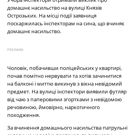
домашнє насильство на вулиці Князів
Острозьких. На місці події заявниця
поскаржилась інспекторам на сина, що вчиняє
домашнє насильство.
РЕКЛАМА
Чоловік, побачивши поліцейських у квартирі,
почав помітно нервувати та хотів зачинитися
на балконі і миттю викинув з вікна невідомий
предмет. На вулиці інспектори виявили футляр
від чаю з паперовими згортками з невідомою
речовиною, ймовірно, наркотичного
походження.
За вчинення домашнього насильства патрульні