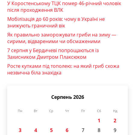
У Коростенському ТЦК помер 46-річний чоловік
після проходження ВЛК
Мобілізація до 60 років: чому в Україні не
знижують граничний вік
Як правильно заморожувати гриби на зиму —
сирими, відвареними чи обсмаженими
7 серпня у Бердичеві попрощаються із
Захисником Дмитром Плаксюком
Росте купками під тополею: на який гриб схожа
незвична біла знахідка
Серпень 2026
Пн
Вт
Ср
Чт
Пт
Сб
Нд
1
2
3
4
5
6
7
8
9