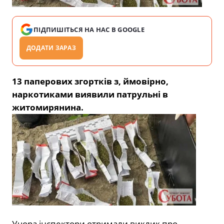
ПІДПИШІТЬСЯ НА НАС В GOOGLE
ДОДАТИ ЗАРАЗ
13 паперових згортків з, ймовірно,
наркотиками виявили патрульні в
житомирянина.
Учора інспектори отримали виклик про