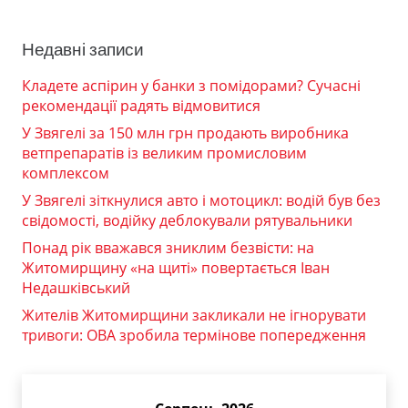
Недавні записи
Кладете аспірин у банки з помідорами? Сучасні
рекомендації радять відмовитися
У Звягелі за 150 млн грн продають виробника
ветпрепаратів із великим промисловим
комплексом
У Звягелі зіткнулися авто і мотоцикл: водій був без
свідомості, водійку деблокували рятувальники
Понад рік вважався зниклим безвісти: на
Житомирщину «на щиті» повертається Іван
Недашківський
Жителів Житомирщини закликали не ігнорувати
тривоги: ОВА зробила термінове попередження