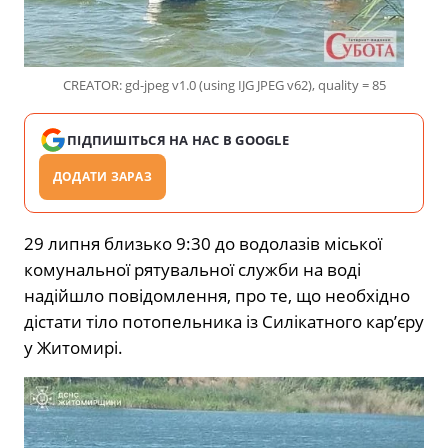
CREATOR: gd-jpeg v1.0 (using IJG JPEG v62), quality = 85
ПІДПИШІТЬСЯ НА НАС В GOOGLE
ДОДАТИ ЗАРАЗ
29 липня близько 9:30 до водолазів міської
комунальної рятувальної служби на воді
надійшло повідомлення, про те, що необхідно
дістати тіло потопельника із Силікатного кар’єру
у Житомирі.